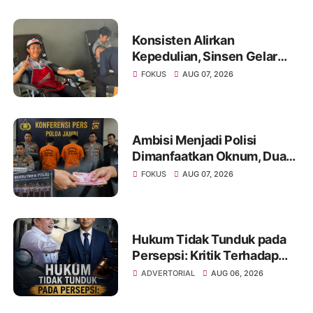
Konsisten Alirkan
Kepedulian, Sinsen Gelar
Donor Darah ke-23 dalam
FOKUS
AUG 07, 2026
Perayaan Anniversary
Sinsen
Ambisi Menjadi Polisi
Dimanfaatkan Oknum, Dua
Anggota Polda Jambi Diduga
FOKUS
AUG 07, 2026
Tipu Calon Bintara dengan
Janji Kelulusan
Hukum Tidak Tunduk pada
Persepsi: Kritik Terhadap
Monopoli Kebenaran oleh
ADVERTORIAL
AUG 06, 2026
Media dan Aktivis