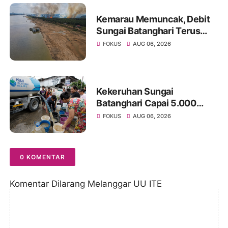
Kemarau Memuncak, Debit
Sungai Batanghari Terus
Menyusut, Jambi Hadapi
FOKUS
AUG 06, 2026
Ancaman Krisis Air Bersih
dan Karhutla
Kekeruhan Sungai
Batanghari Capai 5.000
NTU, Distribusi Air PDAM
FOKUS
AUG 06, 2026
Tirta Mayang di Sejumlah
Wilayah Terganggu
0 KOMENTAR
Komentar Dilarang Melanggar UU ITE