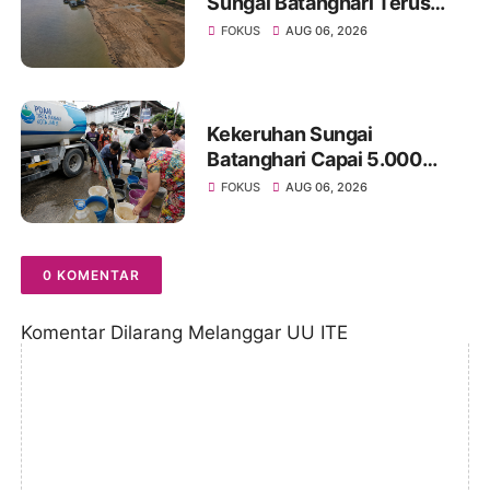
Sungai Batanghari Terus
Menyusut, Jambi Hadapi
FOKUS
AUG 06, 2026
Ancaman Krisis Air Bersih
dan Karhutla
Kekeruhan Sungai
Batanghari Capai 5.000
NTU, Distribusi Air PDAM
FOKUS
AUG 06, 2026
Tirta Mayang di Sejumlah
Wilayah Terganggu
0 KOMENTAR
Komentar Dilarang Melanggar UU ITE