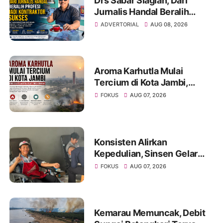
Drs Sabar Siagian, Dari
Jurnalis Handal Beralih
Profesi Jadi Kontraktor
ADVERTORIAL
AUG 08, 2026
Sukses
Aroma Karhutla Mulai
Tercium di Kota Jambi,
Warga Diminta Waspada
FOKUS
AUG 07, 2026
Hadapi Puncak Kemarau
Konsisten Alirkan
Kepedulian, Sinsen Gelar
Donor Darah ke-23 dalam
FOKUS
AUG 07, 2026
Perayaan Anniversary
Sinsen
Kemarau Memuncak, Debit