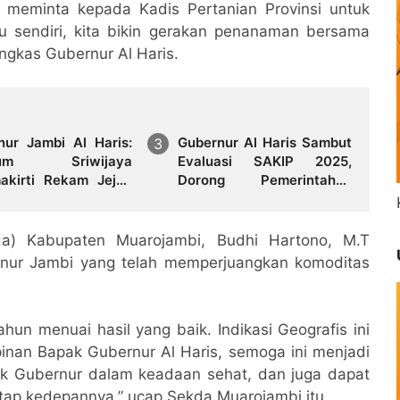
n meminta kepada Kadis Pertanian Provinsi untuk
u sendiri, kita bikin gerakan penanaman bersama
ungkas Gubernur Al Haris.
nur Jambi Al Haris:
Gubernur Al Haris Sambut
eum Sriwijaya
Evaluasi SAKIP 2025,
 Rekam Jejak
Dorong Pemerintahan
daban Masa Lalu
Akuntabel dan Pelayanan
nsi Jambi Secara
Publik Berkualitas
kda) Kabupaten Muarojambi, Budhi Hartono, M.T
nur Jambi yang telah memperjuangkan komoditas
ahun menuai hasil yang baik. Indikasi Geografis ini
nan Bapak Gubernur Al Haris, semoga ini menjadi
k Gubernur dalam keadaan sehat, dan juga dapat
p kedepannya,” ucap Sekda Muarojambi itu.