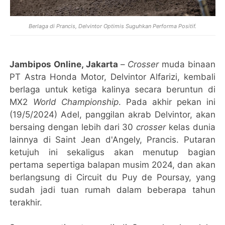
Berlaga di Prancis, Delvintor Optimis Suguhkan Performa Positif.
Jambipos Online, Jakarta
–
Crosser
muda binaan
PT Astra Honda Motor, Delvintor Alfarizi, kembali
berlaga untuk ketiga kalinya secara beruntun di
MX2
World Championship
. Pada akhir pekan ini
(19/5/2024) Adel, panggilan akrab Delvintor, akan
bersaing dengan lebih dari 30
crosser
kelas dunia
lainnya di Saint Jean d'Angely, Prancis. Putaran
ketujuh ini sekaligus akan menutup bagian
pertama sepertiga balapan musim 2024, dan akan
berlangsung di Circuit du Puy de Poursay, yang
sudah jadi tuan rumah dalam beberapa tahun
terakhir.