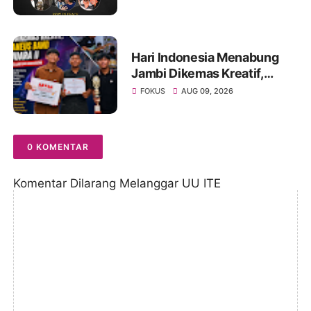
Lionel Messi
Hari Indonesia Menabung
Jambi Dikemas Kreatif,
Spontaneus Band Raih Juara
FOKUS
AUG 09, 2026
II Festival Band Pelajar dan
Mahasiswa
0 KOMENTAR
Komentar Dilarang Melanggar UU ITE