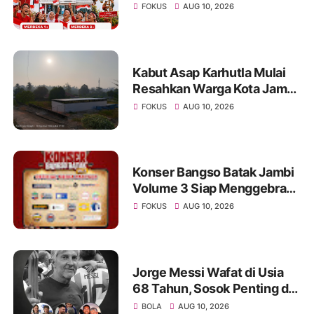
17% Selama Agustus
FOKUS
AUG 10, 2026
Kabut Asap Karhutla Mulai
Resahkan Warga Kota Jambi,
Pemadaman di Sungai
FOKUS
AUG 10, 2026
Gelam Terus Dikebut
Konser Bangso Batak Jambi
Volume 3 Siap Menggebrak!
Menampilkan Marsada Band
FOKUS
AUG 10, 2026
dan Siantar Rap Foundation
Jorge Messi Wafat di Usia
68 Tahun, Sosok Penting di
Balik Perjalanan Karier
BOLA
AUG 10, 2026