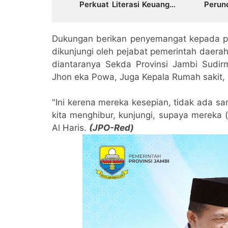
Perkuat Literasi Keuangan
Perun
dan Budaya Kelola
Narko
Sampah dari Rumah
Dukungan berikan penyemangat kepada p
dikunjungi oleh pejabat pemerintah daera
diantaranya Sekda Provinsi Jambi Sudirm
Jhon eka Powa, Juga Kepala Rumah sakit, 
"Ini kerena mereka kesepian, tidak ada sa
kita menghibur, kunjungi, supaya mereka 
Al Haris.
(JPO-Red)