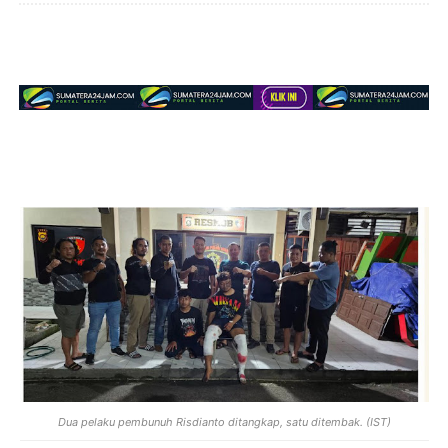
Dua pelaku pembunuh Risdianto ditangkap, satu ditembak. (IST)