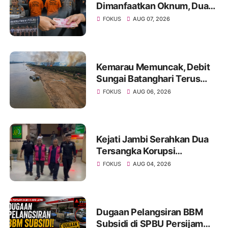
Dimanfaatkan Oknum, Dua
Anggota Polda Jambi Diduga
FOKUS
AUG 07, 2026
Tipu Calon Bintara dengan
Janji Kelulusan
Kemarau Memuncak, Debit
Sungai Batanghari Terus
Menyusut, Jambi Hadapi
FOKUS
AUG 06, 2026
Ancaman Krisis Air Bersih
dan Karhutla
Kejati Jambi Serahkan Dua
Tersangka Korupsi
Pengadaan Tanah Akses
FOKUS
AUG 04, 2026
Pelabuhan Ujung Jabung Ke
Penuntut Umum
Dugaan Pelangsiran BBM
Subsidi di SPBU Persijam