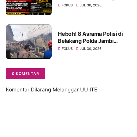
Jambi Disorot, APH dan
FOKUS
JUL 30, 2026
Regulator Didesak Turun
Tangan
Heboh! 8 Asrama Polisi di
Belakang Polda Jambi
Hangus Terbakar, Api
FOKUS
JUL 30, 2026
Mengamuk Siang Hari
0 KOMENTAR
Komentar Dilarang Melanggar UU ITE