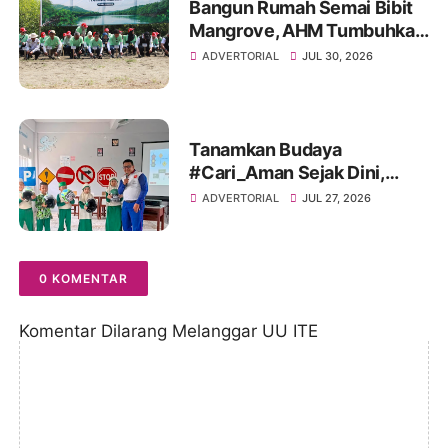
Bangun Rumah Semai Bibit
Mangrove, AHM Tumbuhkan
Harapan Baru bagi Pesisir
ADVERTORIAL
JUL 30, 2026
Karawang
Tanamkan Budaya
#Cari_Aman Sejak Dini,
Sinsen Bagikan Helm di Hari
ADVERTORIAL
JUL 27, 2026
Anak Nasional 2026
0 KOMENTAR
Komentar Dilarang Melanggar UU ITE