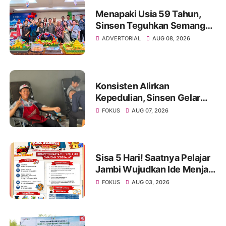
Menapaki Usia 59 Tahun,
Sinsen Teguhkan Semangat
“Sustainably Growing”
ADVERTORIAL
AUG 08, 2026
Konsisten Alirkan
Kepedulian, Sinsen Gelar
Donor Darah ke-23 dalam
FOKUS
AUG 07, 2026
Perayaan Anniversary
Sinsen
Sisa 5 Hari! Saatnya Pelajar
Jambi Wujudkan Ide Menjadi
Prestasi di AHM Best
FOKUS
AUG 03, 2026
Student 2026