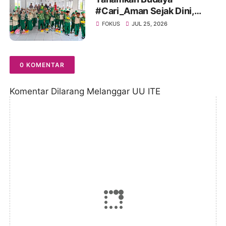
#Cari_Aman Sejak Dini,
Sinsen Bagikan Helm di Hari
FOKUS
JUL 25, 2026
Anak Nasional 2026
0 KOMENTAR
Komentar Dilarang Melanggar UU ITE