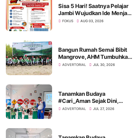
Sisa 5 Hari! Saatnya Pelajar
Jambi Wujudkan Ide Menjadi
Prestasi di AHM Best
FOKUS
AUG 03, 2026
Student 2026
Bangun Rumah Semai Bibit
Mangrove, AHM Tumbuhkan
Harapan Baru bagi Pesisir
ADVERTORIAL
JUL 30, 2026
Karawang
Tanamkan Budaya
#Cari_Aman Sejak Dini,
Sinsen Bagikan Helm di Hari
ADVERTORIAL
JUL 27, 2026
Anak Nasional 2026
Tanamkan Budaya