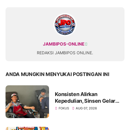
JAMBIPOS-ONLINE
REDAKSI JAMBIPOS ONLINE.
ANDA MUNGKIN MENYUKAI POSTINGAN INI
Konsisten Alirkan
Kepedulian, Sinsen Gelar
Donor Darah ke-23 dalam
FOKUS
AUG 07, 2026
Perayaan Anniversary
Sinsen