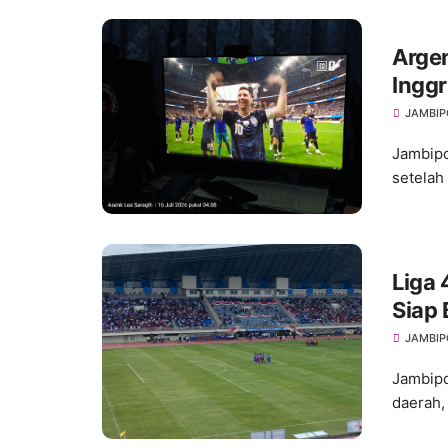
Argen
Ingg
Akhir
JAMBIP
Jambipo
setelah
Liga 
Siap 
JAMBIP
Jambipo
daerah, 