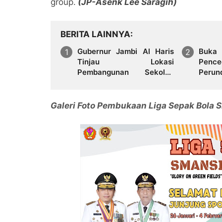
group.
(JP-Asenk Lee Saragih)
BERITA LAINNYA
Gubernur Jambi Al Haris
Buka 
Tinjau Lokasi
Pence
Pembangunan Sekolah
Perun
Rakyat dan Lokasi
Narko
Pembangunan BTN Bungo
Green City
Galeri Foto Pembukaan Liga Sepak Bola 