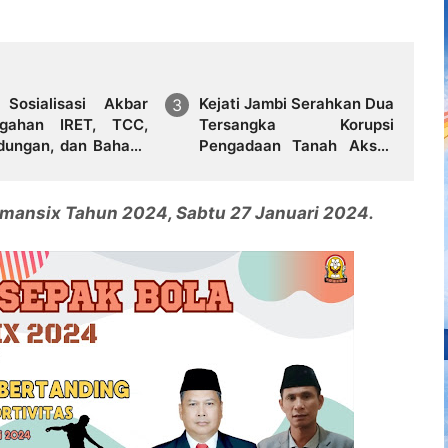
Sosialisasi Akbar
Kejati Jambi Serahkan Dua
gahan IRET, TCC,
Tersangka Korupsi
dungan, dan Bahaya
Pengadaan Tanah Akses
ba di Bungo
Pelabuhan Ujung Jabung
Ke Penuntut Umum
Smansix Tahun 2024, Sabtu 27 Januari 2024.