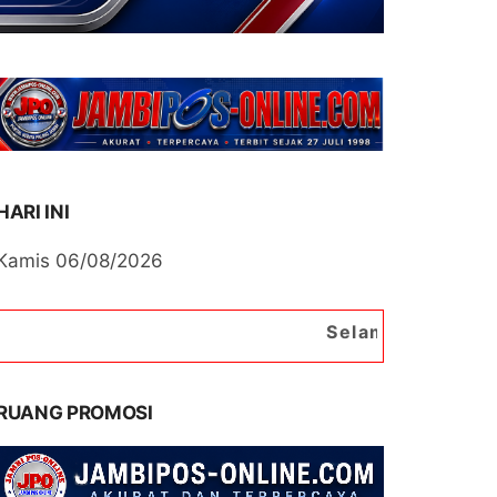
HARI INI
Kamis 06/08/2026
Selamat Datang di Portal Be
RUANG PROMOSI