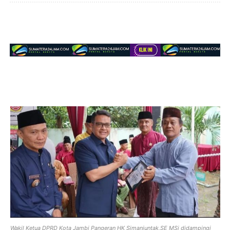
Wakil Ketua DPRD Kota Jambi Pangeran HK Simanjuntak,SE MSi didampingi