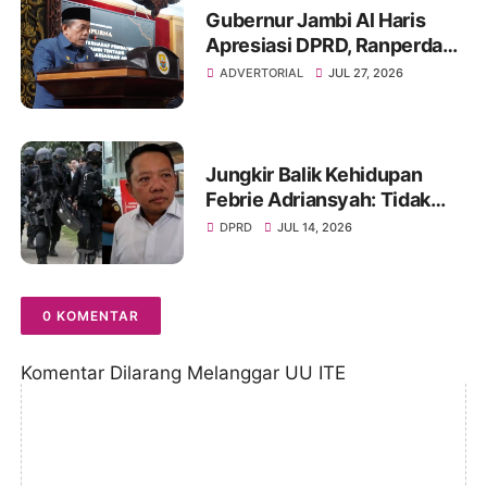
Gubernur Jambi Al Haris
Apresiasi DPRD, Ranperda
Pertanggungjawaban APBD
ADVERTORIAL
JUL 27, 2026
2025 Disetujui Jadi Perda
Jungkir Balik Kehidupan
Febrie Adriansyah: Tidak
Lagi Dapat Pengamanan dari
DPRD
JUL 14, 2026
TNI dan Terancam Ditahan
0 KOMENTAR
Komentar Dilarang Melanggar UU ITE