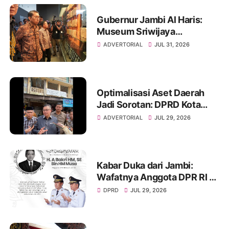
Gubernur Jambi Al Haris:
Museum Sriwijaya
Dharmakirti Rekam Jejak
ADVERTORIAL
JUL 31, 2026
Peradaban Masa Lalu
Provinsi Jambi Secara Utuh
Optimalisasi Aset Daerah
Jadi Sorotan: DPRD Kota
Jambi Temukan Banyak
ADVERTORIAL
JUL 29, 2026
Aset Belum Produktif
Kabar Duka dari Jambi:
Wafatnya Anggota DPR RI H.
A. Bakri HM, Jejak
DPRD
JUL 29, 2026
Pengabdian dan Duka
Mendalam Daerah