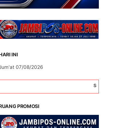
HARI INI
Jum'at 07/08/2026
Selamat Datang di Portal 
RUANG PROMOSI