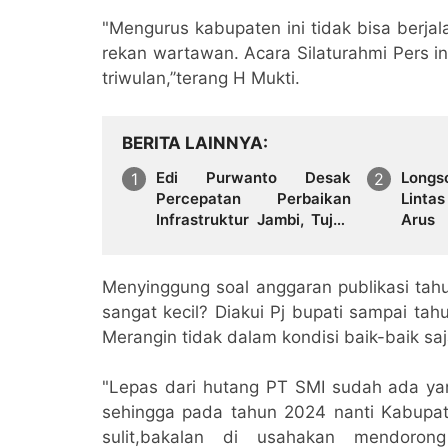
"Mengurus kabupaten ini tidak bisa berjal
rekan wartawan. Acara Silaturahmi Pers in
triwulan,’’terang H Mukti.
BERITA LAINNYA
Edi Purwanto Desak
Long
Percepatan Perbaikan
Linta
Infrastruktur Jambi, Tujuh
Aru
Jembatan Putus Akibat
Diber
Banjir Jadi Prioritas
Menyinggung soal anggaran publikasi tah
sangat kecil? Diakui Pj bupati sampai ta
Merangin tidak dalam kondisi baik-baik saj
"Lepas dari hutang PT SMI sudah ada y
sehingga pada tahun 2024 nanti Kabupa
sulit,bakalan di usahakan mendoron