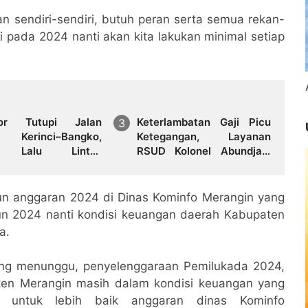
an sendiri-sendiri, butuh peran serta semua rekan-
i pada 2024 nanti akan kita lakukan minimal setiap
sor Tutupi Jalan
Keterlambatan Gaji Picu
s Kerinci–Bangko,
Ketegangan, Layanan
s Lalu Lintas
RSUD Kolonel Abundjani
lakukan Buka Tutup
Bangko Terancam
Terganggu
un anggaran 2024 di Dinas Kominfo Merangin yang
hun 2024 nanti kondisi keuangan daerah Kabupaten
a.
ang menunggu, penyelenggaraan Pemilukada 2024,
ten Merangin masih dalam kondisi keuangan yang
g untuk lebih baik anggaran dinas Kominfo