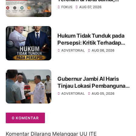
Warga Diminta Waspada
FOKUS
AUG 07, 2026
Hadapi Puncak Kemarau
Hukum Tidak Tunduk pada
Persepsi: Kritik Terhadap
Monopoli Kebenaran oleh
ADVERTORIAL
AUG 06, 2026
Media dan Aktivis
Gubernur Jambi Al Haris
Tinjau Lokasi Pembangunan
Sekolah Rakyat dan Lokasi
ADVERTORIAL
AUG 05, 2026
Pembangunan BTN Bungo
Green City
0 KOMENTAR
Komentar Dilarang Melanggar UU ITE