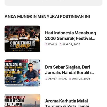
ANDA MUNGKIN MENYUKAI POSTINGAN INI
Hari Indonesia Menabung
2026 Semarak, Festival
Band Pelajar dan Mahasiswa
FOKUS
AUG 08, 2026
Unjuk Kreativitas di Taman
Banjuran Budayo
Drs Sabar Siagian, Dari
Jurnalis Handal Beralih
Profesi Jadi Kontraktor
ADVERTORIAL
AUG 08, 2026
Sukses
Aroma Karhutla Mulai
Tercium di Kota Jambi,