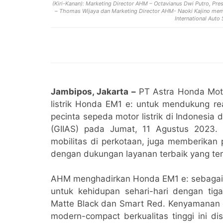
(Kiri-Kanan): Marketing Director AHM – Octavianus Dwi Putro, Pre
– Thomas Wijaya dan Marketing Director AHM- Naoki Kajino memp
International Auto
Jambipos, Jakarta –
PT Astra Honda Moto
listrik Honda EM1 e: untuk mendukung re
pecinta sepeda motor listrik di Indonesia 
(GIIAS) pada Jumat, 11 Agustus 2023.
mobilitas di perkotaan, juga memberika
dengan dukungan layanan terbaik yang ters
AHM menghadirkan Honda EM1 e: sebagai pi
untuk kehidupan sehari-hari dengan tiga 
Matte Black dan Smart Red. Kenyamanan d
modern-compact berkualitas tinggi ini d