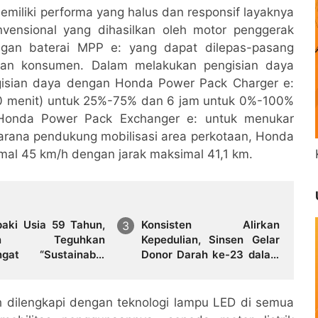
 memiliki performa yang halus dan responsif layaknya
ensional yang dihasilkan oleh motor penggerak
gan baterai MPP e: yang dapat dilepas-pasang
han konsumen. Dalam melakukan pengisian daya
gisian daya dengan Honda Power Pack Charger e:
60 menit) untuk 25%-75% dan 6 jam untuk 0%-100%
onda Power Pack Exchanger e: untuk menukar
 sarana pendukung mobilisasi area perkotaan, Honda
al 45 km/h dengan jarak maksimal 41,1 km.
aki Usia 59 Tahun,
Konsisten Alirkan
sen Teguhkan
Kepedulian, Sinsen Gelar
gat “Sustainably
Donor Darah ke-23 dalam
ng”
Perayaan Anniversary
Sinsen
h dilengkapi dengan teknologi lampu LED di semua