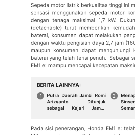
Sepeda motor listrik berkualitas tinggi ini
sensasi menggunakan sepeda motor konv
dengan tenaga maksimal 1,7 kW. Dukun
(detachable) turut memberikan kemuda
baterai, konsumen dapat melakukan pen
dengan waktu pengisian daya 2,7 jam (1
maupun konsumen dapat mengunjungi H
baterai yang telah terisi penuh. Sebagai
EM1 e: mampu mencapai kecepatan maksim
BERITA LAINNYA
Putra Daerah Jambi Romi
Menap
Arizyanto Ditunjuk
Sin
sebagai Kajari Jambi,
Seman
Kembali Mengabdi di
Growi
Tanah Kelahiran
Pada sisi penerangan, Honda EM1 e: tela