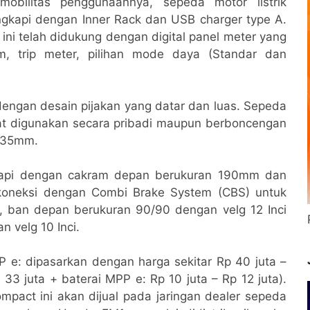
obilitas penggunaannya, sepeda motor listrik
ngkapi dengan Inner Rack dan USB charger type A.
 ini telah didukung dengan digital panel meter yang
m, trip meter, pilihan mode daya (Standar dan
engan desain pijakan yang datar dan luas. Sepeda
dapat digunakan secara pribadi maupun berboncengan
 135mm.
gkapi dengan cakram depan berukuran 190mm dan
rkoneksi dengan Combi Brake System (CBS) untuk
 ban depan berukuran 90/90 dengan velg 12 Inci
 velg 10 Inci.
 e: dipasarkan dengan harga sekitar Rp 40 juta –
33 juta + baterai MPP e: Rp 10 juta – Rp 12 juta).
mpact ini akan dijual pada jaringan dealer sepeda