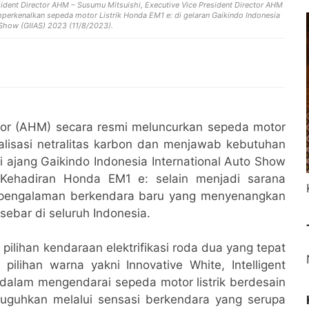
sident Director AHM – Susumu Mitsuishi, Executive Vice President Director AHM
erkenalkan sepeda motor Listrik Honda EM1 e: di gelaran Gaikindo Indonesia
 Show (GIIAS) 2023 (11/8/2023).
r (AHM) secara resmi meluncurkan sepeda motor
alisasi netralitas karbon dan menjawab kebutuhan
di ajang Gaikindo Indonesia International Auto Show
 Kehadiran Honda EM1 e: selain menjadi sarana
n pengalaman berkendara baru yang menyenangkan
ebar di seluruh Indonesia.
lihan kendaraan elektrifikasi roda dua yang tepat
pilihan warna yakni Innovative White, Intelligent
alam mengendarai sepeda motor listrik berdesain
isuguhkan melalui sensasi berkendara yang serupa