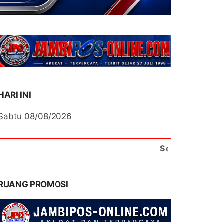
HARI INI
Sabtu 08/08/2026
Selamat Datang di Portal
RUANG PROMOSI