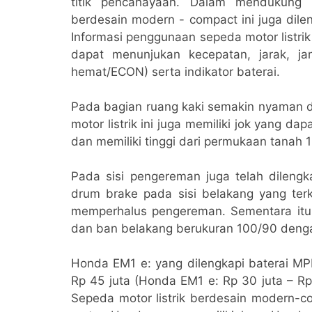
titik pencahayaan. Dalam mendukung m
berdesain modern - compact ini juga dile
Informasi penggunaan sepeda motor listrik
dapat menunjukan kecepatan, jarak, ja
hemat/ECON) serta indikator baterai.
Pada bagian ruang kaki semakin nyaman d
motor listrik ini juga memiliki jok yang 
dan memiliki tinggi dari permukaan tanah
Pada sisi pengereman juga telah dilen
drum brake pada sisi belakang yang te
memperhalus pengereman. Sementara itu,
dan ban belakang berukuran 100/90 dengan
Honda EM1 e: yang dilengkapi baterai MPP
Rp 45 juta (Honda EM1 e: Rp 30 juta – Rp 
Sepeda motor listrik berdesain modern-co