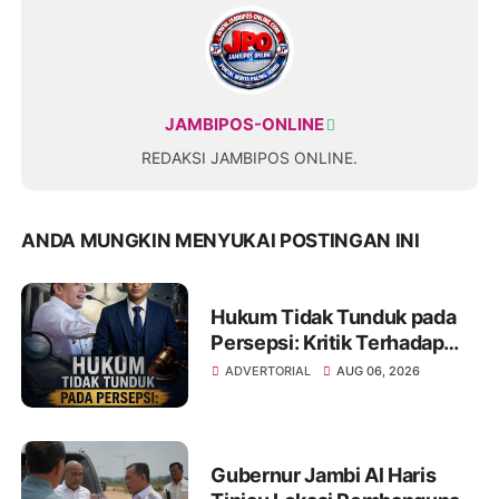
JAMBIPOS-ONLINE
REDAKSI JAMBIPOS ONLINE.
ANDA MUNGKIN MENYUKAI POSTINGAN INI
Hukum Tidak Tunduk pada
Persepsi: Kritik Terhadap
Monopoli Kebenaran oleh
ADVERTORIAL
AUG 06, 2026
Media dan Aktivis
Gubernur Jambi Al Haris