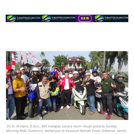
Dr. H. Al Haris, S.Sos., MH melepas secara resmi ribuan peserta Sunday
Morning Ride (Sunmori), bertempat di Kawasan Rumah Dinas Gubernur Jambi,