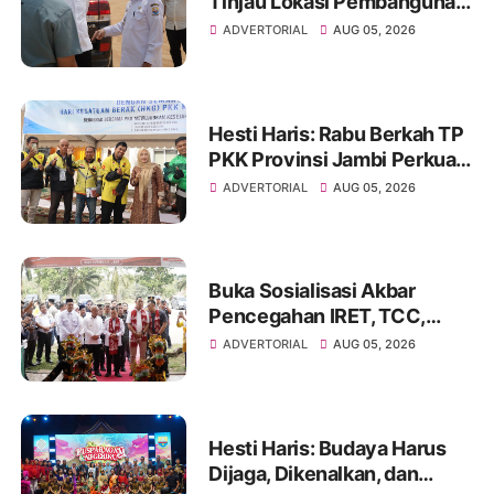
Tinjau Lokasi Pembangunan
Sekolah Rakyat dan Lokasi
ADVERTORIAL
AUG 05, 2026
Pembangunan BTN Bungo
Green City
Hesti Haris: Rabu Berkah TP
PKK Provinsi Jambi Perkuat
Literasi Keuangan dan
ADVERTORIAL
AUG 05, 2026
Budaya Kelola Sampah dari
Rumah
Buka Sosialisasi Akbar
Pencegahan IRET, TCC,
Perundungan, dan Bahaya
ADVERTORIAL
AUG 05, 2026
Narkoba di Bungo
Hesti Haris: Budaya Harus
Dijaga, Dikenalkan, dan