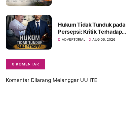
Hadapi Puncak Kemarau
Hukum Tidak Tunduk pada
Persepsi: Kritik Terhadap
Monopoli Kebenaran oleh
ADVERTORIAL
AUG 06, 2026
Media dan Aktivis
0 KOMENTAR
Komentar Dilarang Melanggar UU ITE