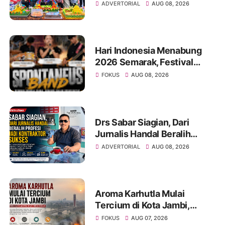
“Sustainably Growing”
ADVERTORIAL
AUG 08, 2026
Hari Indonesia Menabung
2026 Semarak, Festival
Band Pelajar dan Mahasiswa
FOKUS
AUG 08, 2026
Unjuk Kreativitas di Taman
Banjuran Budayo,
Spontaneus Band Raih Juara
2
Drs Sabar Siagian, Dari
Jurnalis Handal Beralih
Profesi Jadi Kontraktor
ADVERTORIAL
AUG 08, 2026
Sukses
Aroma Karhutla Mulai
Tercium di Kota Jambi,
Warga Diminta Waspada
FOKUS
AUG 07, 2026