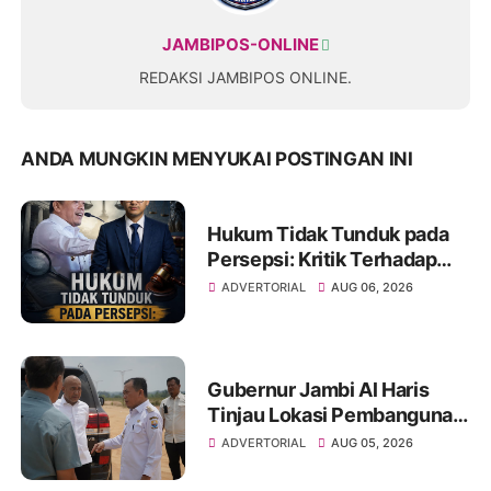
JAMBIPOS-ONLINE
REDAKSI JAMBIPOS ONLINE.
ANDA MUNGKIN MENYUKAI POSTINGAN INI
Hukum Tidak Tunduk pada
Persepsi: Kritik Terhadap
Monopoli Kebenaran oleh
ADVERTORIAL
AUG 06, 2026
Media dan Aktivis
Gubernur Jambi Al Haris
Tinjau Lokasi Pembangunan
Sekolah Rakyat dan Lokasi
ADVERTORIAL
AUG 05, 2026
Pembangunan BTN Bungo
Green City