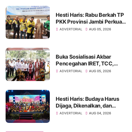
Hesti Haris: Rabu Berkah TP
PKK Provinsi Jambi Perkuat
Literasi Keuangan dan
ADVERTORIAL
AUG 05, 2026
Budaya Kelola Sampah dari
Rumah
Buka Sosialisasi Akbar
Pencegahan IRET, TCC,
Perundungan, dan Bahaya
ADVERTORIAL
AUG 05, 2026
Narkoba di Bungo
Hesti Haris: Budaya Harus
Dijaga, Dikenalkan, dan
Diwariskan
ADVERTORIAL
AUG 04, 2026