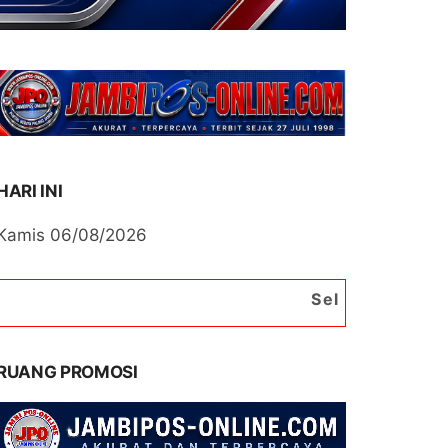
HARI INI
Kamis 06/08/2026
Selamat Datang di Portal Ber
RUANG PROMOSI