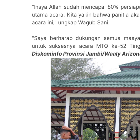
Pelestarian Budaya dan
Komun
"Insya Allah sudah mencapai 80% persiapa
Dorong Ekonomi Kreatif
utama acara. Kita yakin bahwa panitia a
acara ini," ungkap Wagub Sani.
"Saya berharap dukungan semua masyar
untuk suksesnya acara MTQ ke-52 Tingk
Diskominfo Provinsi Jambi/Waaly Arizon