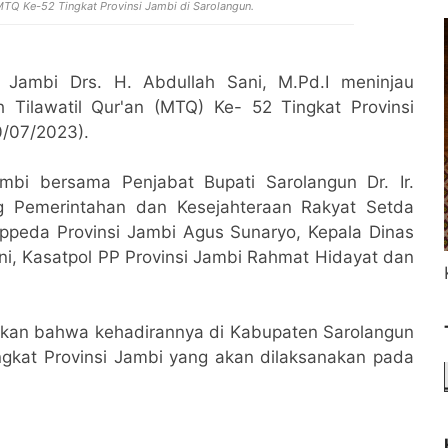
 MTQ Ke-52 Tingkat Provinsi Jambi di Sarolangun.
Jambi Drs. H. Abdullah Sani, M.Pd.I meninjau
 Tilawatil Qur'an (MTQ) Ke- 52 Tingkat Provinsi
0/07/2023).
mbi bersama Penjabat Bupati Sarolangun Dr. Ir.
ang Pemerintahan dan Kesejahteraan Rakyat Setda
appeda Provinsi Jambi Agus Sunaryo, Kepala Dinas
i, Kasatpol PP Provinsi Jambi Rahmat Hidayat dan
ikan bahwa kehadirannya di Kabupaten Sarolangun
ngkat Provinsi Jambi yang akan dilaksanakan pada