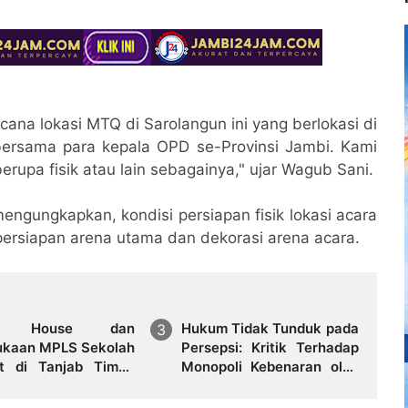
cana lokasi MTQ di Sarolangun ini yang berlokasi di
bersama para kepala OPD se-Provinsi Jambi. Kami
erupa fisik atau lain sebagainya," ujar Wagub Sani.
gungkapkan, kondisi persiapan fisik lokasi acara
ersiapan arena utama dan dekorasi arena acara.
n House dan
Hukum Tidak Tunduk pada
kaan MPLS Sekolah
Persepsi: Kritik Terhadap
t di Tanjab Timur,
Monopoli Kebenaran oleh
nkan Pendidikan
Media dan Aktivis
sif dan Berbasis