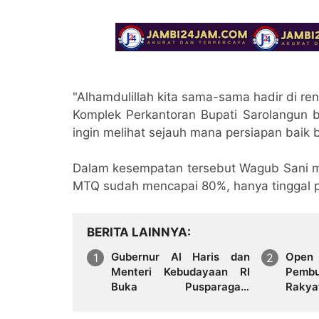
"Alhamdulillah kita sama-sama hadir di ren
Komplek Perkantoran Bupati Sarolangun 
ingin melihat sejauh mana persiapan baik b
Dalam kesempatan tersebut Wagub Sani men
MTQ sudah mencapai 80%, hanya tinggal p
BERITA LAINNYA
Gubernur Al Haris dan
Ope
Menteri Kebudayaan RI
Pembu
Buka Pusparagam
Rakya
Negeriku "Dari Jambi
Teka
untuk Indonesia", Perkuat
Inklu