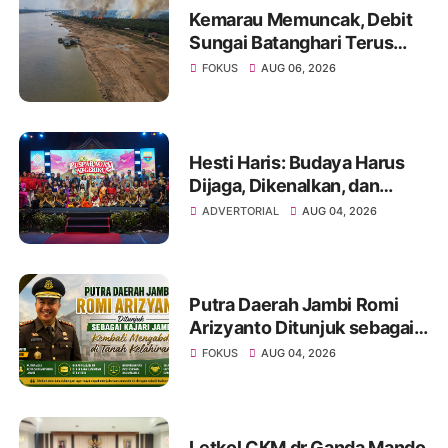
Kemarau Memuncak, Debit
Sungai Batanghari Terus
Menyusut, Jambi Hadapi
FOKUS
AUG 06, 2026
Ancaman Krisis Air Bersih
dan Karhutla
Hesti Haris: Budaya Harus
Dijaga, Dikenalkan, dan
Diwariskan
ADVERTORIAL
AUG 04, 2026
Putra Daerah Jambi Romi
Arizyanto Ditunjuk sebagai
Kajari Jambi, Kembali
FOKUS
AUG 04, 2026
Mengabdi di Tanah Kelahiran
Letkol CKM dr Ganda Mando