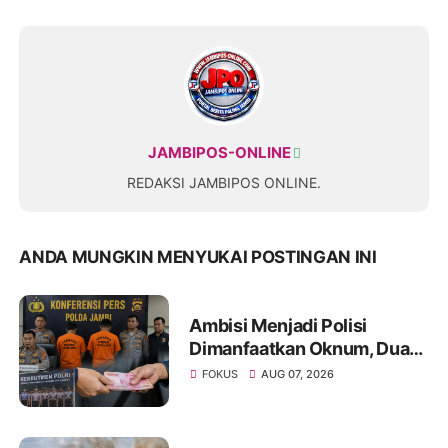
JAMBIPOS-ONLINE
REDAKSI JAMBIPOS ONLINE.
ANDA MUNGKIN MENYUKAI POSTINGAN INI
Ambisi Menjadi Polisi
Dimanfaatkan Oknum, Dua
Anggota Polda Jambi Diduga
FOKUS
AUG 07, 2026
Tipu Calon Bintara dengan
Janji Kelulusan