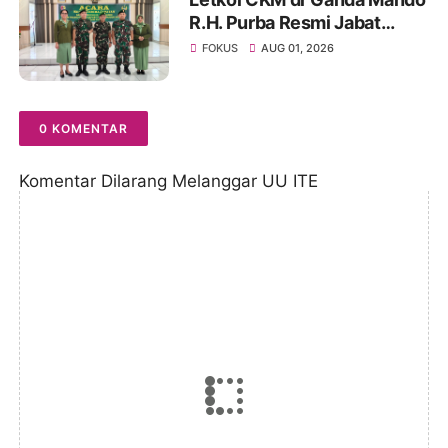
R.H. Purba Resmi Jabat
Dandenkesyah 02.04.02
FOKUS
AUG 01, 2026
Jambi, Awal Penugasan
Diwarnai Misi Satgas ke
Mesir
0 KOMENTAR
Komentar Dilarang Melanggar UU ITE