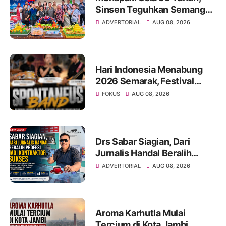
Sinsen Teguhkan Semangat
“Sustainably Growing”
ADVERTORIAL
AUG 08, 2026
Hari Indonesia Menabung
2026 Semarak, Festival
Band Pelajar dan Mahasiswa
FOKUS
AUG 08, 2026
Unjuk Kreativitas di Taman
Banjuran Budayo,
Spontaneus Band Raih Juara
2
Drs Sabar Siagian, Dari
Jurnalis Handal Beralih
Profesi Jadi Kontraktor
ADVERTORIAL
AUG 08, 2026
Sukses
Aroma Karhutla Mulai
Tercium di Kota Jambi,