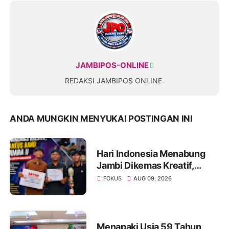
JAMBIPOS-ONLINE
REDAKSI JAMBIPOS ONLINE.
ANDA MUNGKIN MENYUKAI POSTINGAN INI
Hari Indonesia Menabung
Jambi Dikemas Kreatif,
Spontaneus Band Raih Juara
FOKUS
AUG 09, 2026
II Festival Band Pelajar dan
Mahasiswa
Menapaki Usia 59 Tahun,