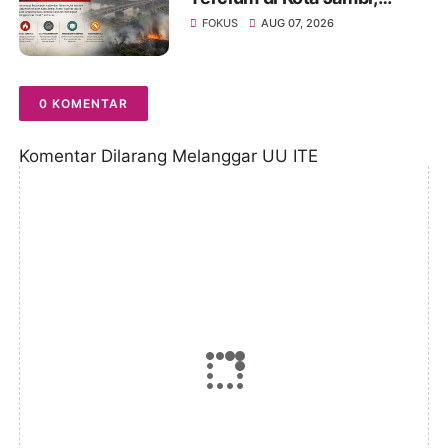
Warga Diminta Waspada
FOKUS
AUG 07, 2026
Hadapi Puncak Kemarau
0 KOMENTAR
Komentar Dilarang Melanggar UU ITE