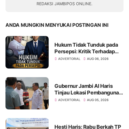
REDAKSI JAMBIPOS ONLINE.
ANDA MUNGKIN MENYUKAI POSTINGAN INI
Hukum Tidak Tunduk pada
Persepsi: Kritik Terhadap
Monopoli Kebenaran oleh
ADVERTORIAL
AUG 06, 2026
Media dan Aktivis
Gubernur Jambi Al Haris
Tinjau Lokasi Pembangunan
Sekolah Rakyat dan Lokasi
ADVERTORIAL
AUG 05, 2026
Pembangunan BTN Bungo
Green City
Hesti Haris: Rabu Berkah TP