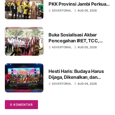
PKK Provinsi Jambi Perkuat
Literasi Keuangan dan
ADVERTORIAL
AUG 05, 2026
Budaya Kelola Sampah dari
Rumah
Buka Sosialisasi Akbar
Pencegahan IRET, TCC,
Perundungan, dan Bahaya
ADVERTORIAL
AUG 05, 2026
Narkoba di Bungo
Hesti Haris: Budaya Harus
Dijaga, Dikenalkan, dan
Diwariskan
ADVERTORIAL
AUG 04, 2026
0 KOMENTAR