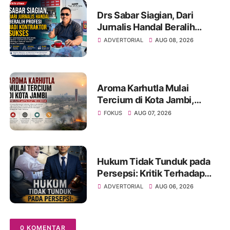
Spontaneus Band Raih Juara
2
Drs Sabar Siagian, Dari
Jurnalis Handal Beralih
Profesi Jadi Kontraktor
ADVERTORIAL
AUG 08, 2026
Sukses
Aroma Karhutla Mulai
Tercium di Kota Jambi,
Warga Diminta Waspada
FOKUS
AUG 07, 2026
Hadapi Puncak Kemarau
Hukum Tidak Tunduk pada
Persepsi: Kritik Terhadap
Monopoli Kebenaran oleh
ADVERTORIAL
AUG 06, 2026
Media dan Aktivis
0 KOMENTAR