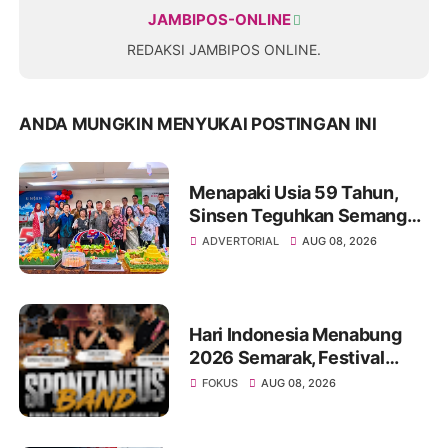
JAMBIPOS-ONLINE
REDAKSI JAMBIPOS ONLINE.
ANDA MUNGKIN MENYUKAI POSTINGAN INI
Menapaki Usia 59 Tahun,
Sinsen Teguhkan Semangat
“Sustainably Growing”
ADVERTORIAL
AUG 08, 2026
Hari Indonesia Menabung
2026 Semarak, Festival
Band Pelajar dan Mahasiswa
FOKUS
AUG 08, 2026
Unjuk Kreativitas di Taman
Banjuran Budayo,