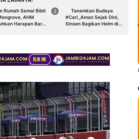
ITA LAINNYA
n Rumah Semai Bibit
Tanamkan Budaya
Mangrove, AHM
#Cari_Aman Sejak Dini,
hkan Harapan Baru
Sinsen Bagikan Helm di
i Pesisir Karawang
Hari Anak Nasional 2026