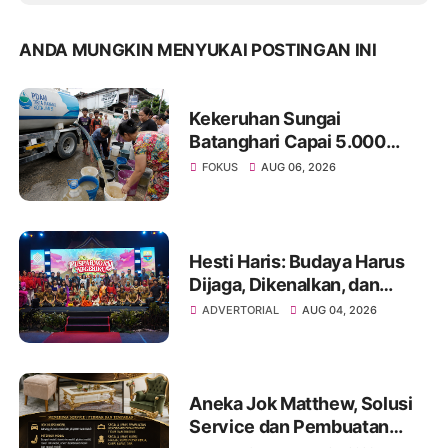
ANDA MUNGKIN MENYUKAI POSTINGAN INI
Kekeruhan Sungai
Batanghari Capai 5.000
NTU, Distribusi Air PDAM
FOKUS
AUG 06, 2026
Tirta Mayang di Sejumlah
Wilayah Terganggu
Hesti Haris: Budaya Harus
Dijaga, Dikenalkan, dan
Diwariskan
ADVERTORIAL
AUG 04, 2026
Aneka Jok Matthew, Solusi
Service dan Pembuatan