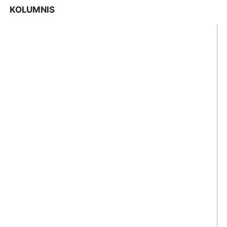
KOLUMNIS
Pengamat Ekonomi Jambi, Dr Noviardi Ferzi SE
MM
KETUA DPRD KOTA JAMBI