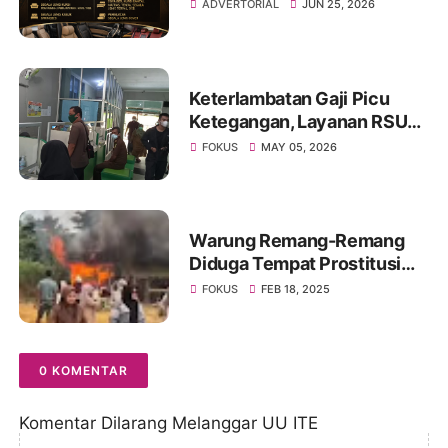
Sofa hingga Interior Mobil di
ADVERTORIAL
JUN 25, 2026
Kota Jambi
Keterlambatan Gaji Picu
Ketegangan, Layanan RSUD
Kolonel Abundjani Bangko
FOKUS
MAY 05, 2026
Terancam Terganggu
Warung Remang-Remang
Diduga Tempat Prostitusi
Dibongkar Paksa Oleh
FOKUS
FEB 18, 2025
Warga Muarojambi
0 KOMENTAR
Komentar Dilarang Melanggar UU ITE