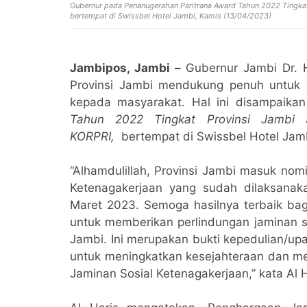
Gubernur pada Penanugerahan Paritrana Award Tahun 2022 Tingk
bertempat di Swissbel Hotel Jambi, Kamis (13/04/2023)
J
ambipos, Jambi –
Gubernur Jambi Dr. H
Provinsi Jambi mendukung penuh untuk 
kepada masyarakat. Hal ini disampaika
Tahun 2022 Tingkat Provinsi Jambi 
KORPRI,
bertempat di Swissbel Hotel Jam
“Alhamdulillah, Provinsi Jambi masuk nom
Ketenagakerjaan yang sudah dilaksanak
Maret 2023. Semoga hasilnya terbaik bag
untuk memberikan perlindungan jaminan s
Jambi. Ini merupakan bukti kepedulian/up
untuk meningkatkan kesejahteraan dan me
Jaminan Sosial Ketenagakerjaan,” kata Al H