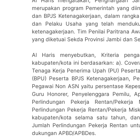
Al Haris mengatakan, Penghargaan Jam
merupakan program Pemerintah yang diin
dan BPJS Ketenagakerjaan, dalam rangka
dan Pelaku Usaha yang telah menduku
ketenagakerjaan. Tim Penilai Paritrana Aw
yang diketuai Sekda Provinsi Jambi dan Se
Al Haris menyebutkan, Kriteria peng
kabupaten/kota ini berdasarkan: a). Cove
Tenaga Kerja Penerima Upah (PU) Pesert
(BPU) Peserta BPJS Ketenagakerjaan, P
Pegawai Non ASN yaitu persentase Kepes
Guru Honorer, Penyelenggara Pemilu, Ap
Perlindungan Pekerja Rentan/Pekerja
Perlindungan Pekerja Rentan/Pekerja Mis
kabupaten/kota selama satu tahun, dan
Jumlah Perlindungan Pekerja Rentan unt
dukungan APBD/APBDes.