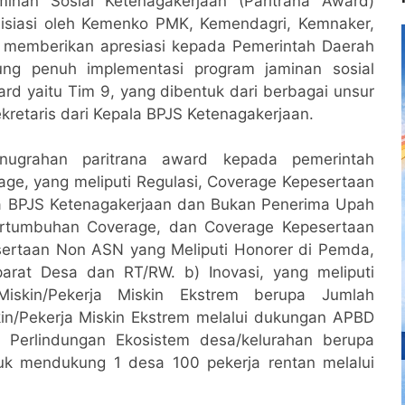
inan Sosial Ketenagakerjaan (Paritrana Award)
isiasi oleh Kemenko PMK, Kemendagri, Kemnaker,
 memberikan apresiasi kepada Pemerintah Daerah
ng penuh implementasi program jaminan sosial
ard yaitu Tim 9, yang dibentuk dari berbagai unsur
kretaris dari Kepala BPJS Ketenagakerjaan.
anugrahan paritrana award kepada pemerintah
rage, yang meliputi Regulasi, Coverage Kepesertaan
a BPJS Ketenagakerjaan dan Bukan Penerima Upah
ertumbuhan Coverage, dan Coverage Kepesertaan
ertaan Non ASN yang Meliputi Honorer di Pemda,
arat Desa dan RT/RW. b) Inovasi, yang meliputi
 Miskin/Pekerja Miskin Ekstrem berupa Jumlah
kin/Pekerja Miskin Ekstrem melalui dukungan APBD
 Perlindungan Ekosistem desa/kelurahan berupa
uk mendukung 1 desa 100 pekerja rentan melalui