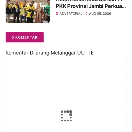
PKK Provinsi Jambi Perkuat
Literasi Keuangan dan
ADVERTORIAL
AUG 05, 2026
Budaya Kelola Sampah dari
Rumah
0 KOMENTAR
Komentar Dilarang Melanggar UU ITE