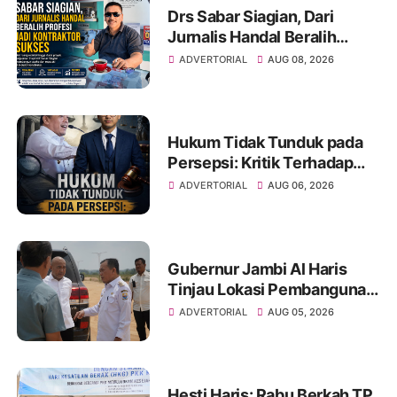
Drs Sabar Siagian, Dari
Jurnalis Handal Beralih
Profesi Jadi Kontraktor
ADVERTORIAL
AUG 08, 2026
Sukses
Hukum Tidak Tunduk pada
Persepsi: Kritik Terhadap
Monopoli Kebenaran oleh
ADVERTORIAL
AUG 06, 2026
Media dan Aktivis
Gubernur Jambi Al Haris
Tinjau Lokasi Pembangunan
Sekolah Rakyat dan Lokasi
ADVERTORIAL
AUG 05, 2026
Pembangunan BTN Bungo
Green City
Hesti Haris: Rabu Berkah TP