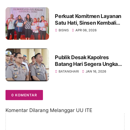
Berjaya
Perkuat Komitmen Layanan
Satu Hati, Sinsen Kembali
Gelar KLHR Jambi 2026
BISNIS
APR 06, 2026
Publik Desak Kapolres
Batang Hari Segera Ungkap
Pembunuhan Pasutri
BATANGHARI
JAN 16, 2026
Erlances Pakpahan–Eva
Sibatuara di Bungku
Batanghari
0 KOMENTAR
Komentar Dilarang Melanggar UU ITE