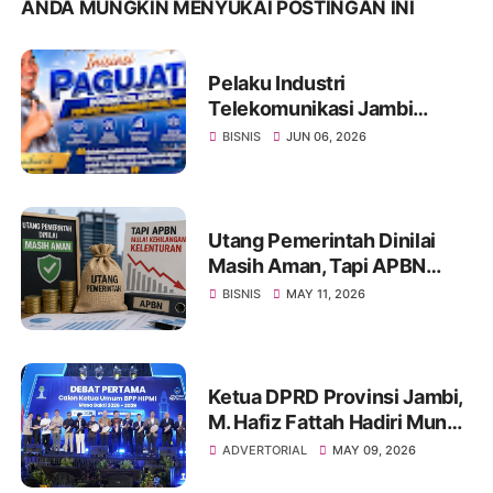
ANDA MUNGKIN MENYUKAI POSTINGAN INI
Pelaku Industri
Telekomunikasi Jambi
Inisiasi PAGUJATI, Dorong
BISNIS
JUN 06, 2026
Kolaborasi Percepat
Transformasi Digital Daerah
Utang Pemerintah Dinilai
Masih Aman, Tapi APBN
Mulai Kehilangan Kelenturan
BISNIS
MAY 11, 2026
Ketua DPRD Provinsi Jambi,
M. Hafiz Fattah Hadiri Munas
HIPMI ke-18, Dorong
ADVERTORIAL
MAY 09, 2026
Pengusaha Muda Jambi