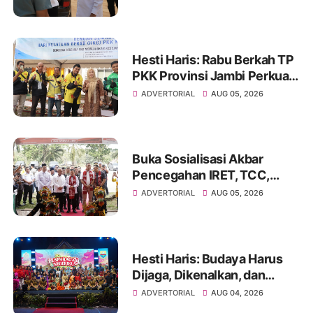
Pembangunan BTN Bungo
Green City
Hesti Haris: Rabu Berkah TP
PKK Provinsi Jambi Perkuat
Literasi Keuangan dan
ADVERTORIAL
AUG 05, 2026
Budaya Kelola Sampah dari
Rumah
Buka Sosialisasi Akbar
Pencegahan IRET, TCC,
Perundungan, dan Bahaya
ADVERTORIAL
AUG 05, 2026
Narkoba di Bungo
Hesti Haris: Budaya Harus
Dijaga, Dikenalkan, dan
Diwariskan
ADVERTORIAL
AUG 04, 2026