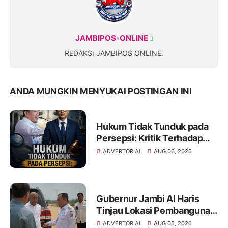
JAMBIPOS-ONLINE
REDAKSI JAMBIPOS ONLINE.
ANDA MUNGKIN MENYUKAI POSTINGAN INI
Hukum Tidak Tunduk pada
Persepsi: Kritik Terhadap
Monopoli Kebenaran oleh
ADVERTORIAL
AUG 06, 2026
Media dan Aktivis
Gubernur Jambi Al Haris
Tinjau Lokasi Pembangunan
Sekolah Rakyat dan Lokasi
ADVERTORIAL
AUG 05, 2026