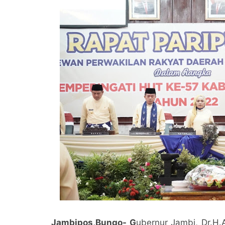
Jambipos,Bungo-
G
ubernur Jambi, Dr.H.