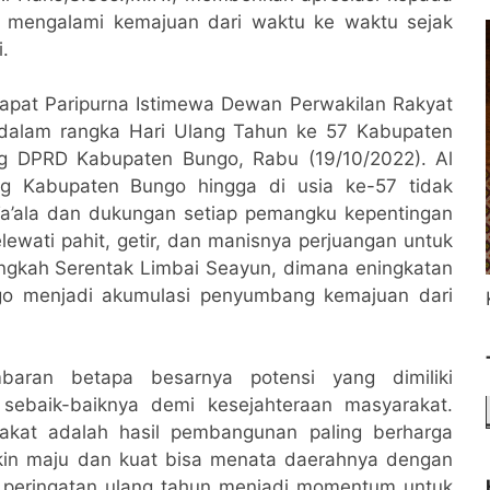
 mengalami kemajuan dari waktu ke waktu sejak
.
Rapat Paripurna Istimewa Dewan Perwakilan Rakyat
dalam rangka Hari Ulang Tahun ke 57 Kabupaten
g DPRD Kabupaten Bungo, Rabu (19/10/2022). Al
ng Kabupaten Bungo hingga di usia ke-57 tidak
Ta’ala dan dukungan setiap pemangku kepentingan
wati pahit, getir, dan manisnya perjuangan untuk
gkah Serentak Limbai Seayun, dimana eningkatan
o menjadi akumulasi penyumbang kemajuan dari
aran betapa besarnya potensi yang dimiliki
sebaik-baiknya demi kesejahteraan masyarakat.
akat adalah hasil pembangunan paling berharga
in maju dan kuat bisa menata daerahnya dengan
n, peringatan ulang tahun menjadi momentum untuk