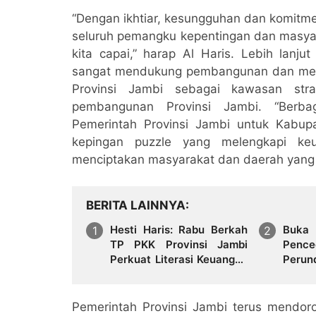
“Dengan ikhtiar, kesungguhan dan komit
seluruh pemangku kepentingan dan masyar
kita capai,” harap Al Haris. Lebih lanju
sangat mendukung pembangunan dan men
Provinsi Jambi sebagai kawasan stra
pembangunan Provinsi Jambi. “Berba
Pemerintah Provinsi Jambi untuk Kabup
kepingan puzzle yang melengkapi k
menciptakan masyarakat dan daerah yang 
BERITA LAINNYA
Hesti Haris: Rabu Berkah
Buka 
TP PKK Provinsi Jambi
Pence
Perkuat Literasi Keuangan
Perun
dan Budaya Kelola
Narko
Sampah dari Rumah
Pemerintah Provinsi Jambi terus mendo