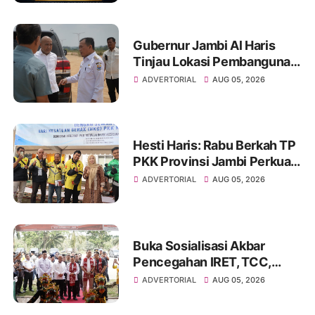
Gubernur Jambi Al Haris
Tinjau Lokasi Pembangunan
Sekolah Rakyat dan Lokasi
ADVERTORIAL
AUG 05, 2026
Pembangunan BTN Bungo
Green City
Hesti Haris: Rabu Berkah TP
PKK Provinsi Jambi Perkuat
Literasi Keuangan dan
ADVERTORIAL
AUG 05, 2026
Budaya Kelola Sampah dari
Rumah
Buka Sosialisasi Akbar
Pencegahan IRET, TCC,
Perundungan, dan Bahaya
ADVERTORIAL
AUG 05, 2026
Narkoba di Bungo