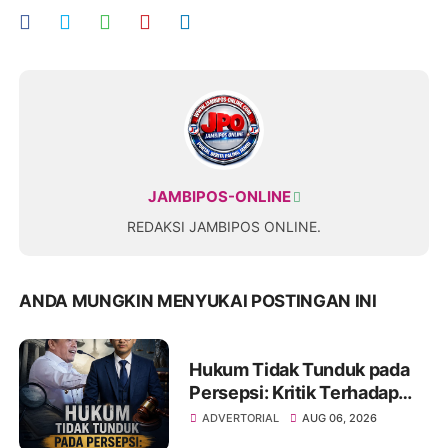
JAMBIPOS-ONLINE
REDAKSI JAMBIPOS ONLINE.
ANDA MUNGKIN MENYUKAI POSTINGAN INI
Hukum Tidak Tunduk pada
Persepsi: Kritik Terhadap
Monopoli Kebenaran oleh
ADVERTORIAL
AUG 06, 2026
Media dan Aktivis