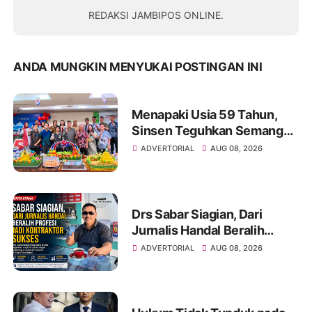
REDAKSI JAMBIPOS ONLINE.
ANDA MUNGKIN MENYUKAI POSTINGAN INI
Menapaki Usia 59 Tahun,
Sinsen Teguhkan Semangat
“Sustainably Growing”
ADVERTORIAL
AUG 08, 2026
Drs Sabar Siagian, Dari
Jurnalis Handal Beralih
Profesi Jadi Kontraktor
ADVERTORIAL
AUG 08, 2026
Sukses