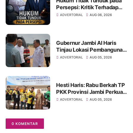
Hukum Tidak Tunduk pada
Persepsi: Kritik Terhadap
Monopoli Kebenaran oleh
ADVERTORIAL
AUG 06, 2026
Media dan Aktivis
Gubernur Jambi Al Haris
Tinjau Lokasi Pembangunan
Sekolah Rakyat dan Lokasi
ADVERTORIAL
AUG 05, 2026
Pembangunan BTN Bungo
Green City
Hesti Haris: Rabu Berkah TP
PKK Provinsi Jambi Perkuat
Literasi Keuangan dan
ADVERTORIAL
AUG 05, 2026
Budaya Kelola Sampah dari
Rumah
0 KOMENTAR