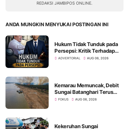
REDAKSI JAMBIPOS ONLINE.
ANDA MUNGKIN MENYUKAI POSTINGAN INI
Hukum Tidak Tunduk pada
Persepsi: Kritik Terhadap
Monopoli Kebenaran oleh
ADVERTORIAL
AUG 06, 2026
Media dan Aktivis
Kemarau Memuncak, Debit
Sungai Batanghari Terus
Menyusut, Jambi Hadapi
FOKUS
AUG 06, 2026
Ancaman Krisis Air Bersih
dan Karhutla
Kekeruhan Sungai