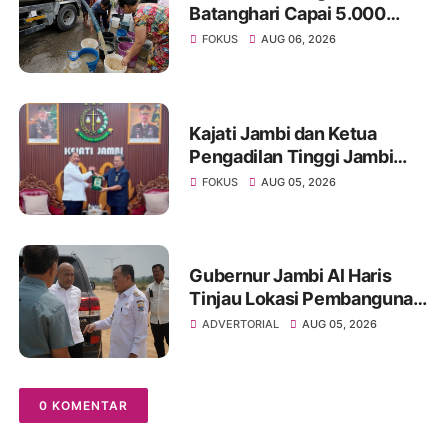
Batanghari Capai 5.000
NTU, Distribusi Air PDAM
FOKUS
AUG 06, 2026
Tirta Mayang di Sejumlah
Wilayah Terganggu
Kajati Jambi dan Ketua
Pengadilan Tinggi Jambi
Berkomitmen Perkuat
FOKUS
AUG 05, 2026
Sinergitas Penegakan
Hukum
Gubernur Jambi Al Haris
Tinjau Lokasi Pembangunan
Sekolah Rakyat dan Lokasi
ADVERTORIAL
AUG 05, 2026
Pembangunan BTN Bungo
Green City
0 KOMENTAR