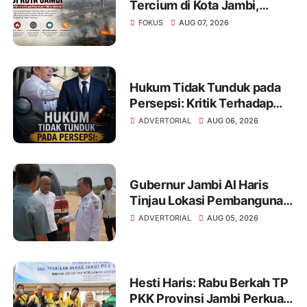
Tercium di Kota Jambi,
Warga Diminta Waspada
FOKUS
AUG 07, 2026
Hadapi Puncak Kemarau
Hukum Tidak Tunduk pada
Persepsi: Kritik Terhadap
Monopoli Kebenaran oleh
ADVERTORIAL
AUG 06, 2026
Media dan Aktivis
Gubernur Jambi Al Haris
Tinjau Lokasi Pembangunan
Sekolah Rakyat dan Lokasi
ADVERTORIAL
AUG 05, 2026
Pembangunan BTN Bungo
Green City
Hesti Haris: Rabu Berkah TP
PKK Provinsi Jambi Perkuat