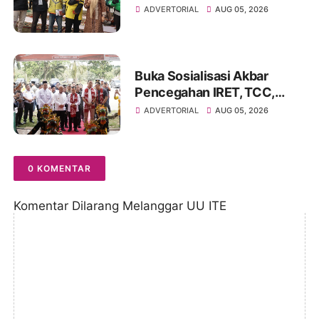
Literasi Keuangan dan
ADVERTORIAL
AUG 05, 2026
Budaya Kelola Sampah dari
Rumah
Buka Sosialisasi Akbar
Pencegahan IRET, TCC,
Perundungan, dan Bahaya
ADVERTORIAL
AUG 05, 2026
Narkoba di Bungo
0 KOMENTAR
Komentar Dilarang Melanggar UU ITE