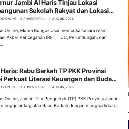
nur Jambi Al Haris Tinjau Lokasi
angunan Sekolah Rakyat dan Lokasi
angunan BTN Bungo Green City
OS-ONLINE
ADVERTORIAL
AUG 05, 2026
s Online, Muara Bungo- Usai membuka secara resmi
sasi Akbar Pencegahan IRET, TCC, Perundungan, dan
..
 Haris: Rabu Berkah TP PKK Provinsi
 Perkuat Literasi Keuangan dan Budaya
la Sampah dari Rumah
OS-ONLINE
ADVERTORIAL
AUG 05, 2026
s Online, Jambi- Tim Penggerak (TP) PKK Provinsi Jambi
 menggelar kegiatan Rabu Berkah dengan menghadirkan...