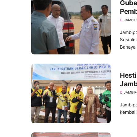
Guber
Pemb
Pemb
JAMBIP
Jambipo
Sosiali
Bahaya .
Hesti
Jambi
Kelo
JAMBIP
Jambipo
kembali