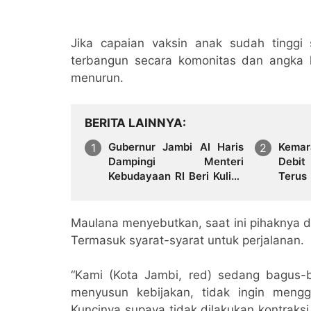
Jika capaian vaksin anak sudah tinggi
terbangun secara komonitas dan angka k
menurun.
BERITA LAINNYA
Gubernur Jambi Al Haris
Kema
Dampingi Menteri
Debit
Kebudayaan RI Beri Kuliah
Terus
Umum di UNJA
Hadap
Bersih
Maulana menyebutkan, saat ini pihaknya di
Termasuk syarat-syarat untuk perjalanan.
“Kami (Kota Jambi, red) sedang bagus
menyusun kebijakan, tidak ingin men
Kuncinya supaya tidak dilakukan kontraksi