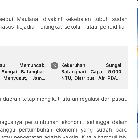
 sebut Maulana, diyakini kekebalan tubuh sudah
asus kejadian ditingkat sekolah atau pendidikan
rau Memuncak,
Kekeruhan Sungai
 Sungai Batanghari
Batanghari Capai 5.000
 Menyusut, Jambi
NTU, Distribusi Air PDAM
i Ancaman Krisis Air
Tirta Mayang di Sejumlah
 dan Karhutla
Wilayah Terganggu
 daerah tetap mengikuti aturan regulasi dari pusat.
-bagusnya pertumbuhan ekonomi, sehingga dalam
gganggu pertumbuhan ekonomi yang sudah baik.
 atau pengetatan adalah vaksin. Kita alhamdulillah,