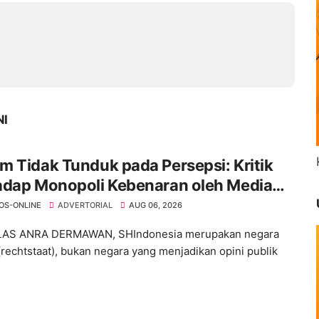
NI
 Tidak Tunduk pada Persepsi: Kritik
adap Monopoli Kebenaran oleh Media
ktivis
OS-ONLINE
ADVERTORIAL
AUG 06, 2026
ELAS ANRA DERMAWAN, SHIndonesia merupakan negara
rechtstaat), bukan negara yang menjadikan opini publik