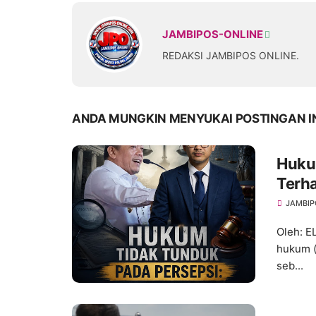
JAMBIPOS-ONLINE
REDAKSI JAMBIPOS ONLINE.
ANDA MUNGKIN MENYUKAI POSTINGAN I
Hukum
Terh
dan A
JAMBIP
Oleh: 
hukum (
seb...