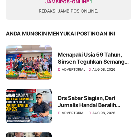
JAMBIPOS-ONLINE
REDAKSI JAMBIPOS ONLINE.
ANDA MUNGKIN MENYUKAI POSTINGAN INI
Menapaki Usia 59 Tahun,
Sinsen Teguhkan Semangat
“Sustainably Growing”
ADVERTORIAL
AUG 08, 2026
Drs Sabar Siagian, Dari
Jurnalis Handal Beralih
Profesi Jadi Kontraktor
ADVERTORIAL
AUG 08, 2026
Sukses