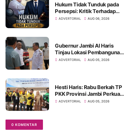
Hukum Tidak Tunduk pada
Persepsi: Kritik Terhadap
Monopoli Kebenaran oleh
ADVERTORIAL
AUG 06, 2026
Media dan Aktivis
Gubernur Jambi Al Haris
Tinjau Lokasi Pembangunan
Sekolah Rakyat dan Lokasi
ADVERTORIAL
AUG 05, 2026
Pembangunan BTN Bungo
Green City
Hesti Haris: Rabu Berkah TP
PKK Provinsi Jambi Perkuat
Literasi Keuangan dan
ADVERTORIAL
AUG 05, 2026
Budaya Kelola Sampah dari
Rumah
0 KOMENTAR