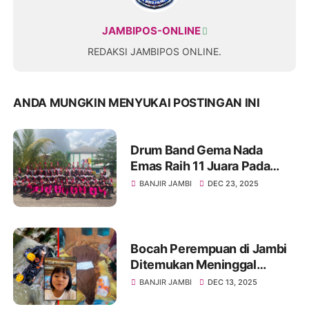
JAMBIPOS-ONLINE
REDAKSI JAMBIPOS ONLINE.
ANDA MUNGKIN MENYUKAI POSTINGAN INI
Drum Band Gema Nada
Emas Raih 11 Juara Pada
Batang Hari Marching
BANJIR JAMBI
DEC 23, 2025
Competition Tahun 2025
Bocah Perempuan di Jambi
Ditemukan Meninggal
Setelah Hanyut di Drainase
BANJIR JAMBI
DEC 13, 2025