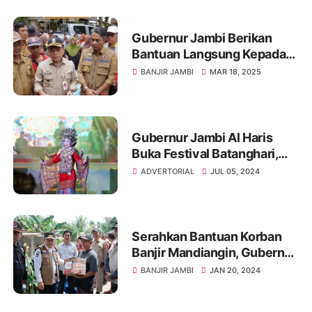
Gubernur Jambi Berikan
Bantuan Langsung Kepada
Masyarakat Terdampak
BANJIR JAMBI
MAR 18, 2025
Banjir di Muarojambi
Gubernur Jambi Al Haris
Buka Festival Batanghari,
Dorong Pertumbuhan
ADVERTORIAL
JUL 05, 2024
Ekonomi Daerah,
Mengangkat Hasanah
Budaya Jambi
Serahkan Bantuan Korban
Banjir Mandiangin, Gubernur
Jambi Al Haris Ingatkan
BANJIR JAMBI
JAN 20, 2024
Warga Tetap Waspada