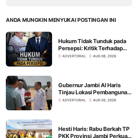
ANDA MUNGKIN MENYUKAI POSTINGAN INI
Hukum Tidak Tunduk pada
Persepsi: Kritik Terhadap
Monopoli Kebenaran oleh
ADVERTORIAL
AUG 06, 2026
Media dan Aktivis
Gubernur Jambi Al Haris
Tinjau Lokasi Pembangunan
Sekolah Rakyat dan Lokasi
ADVERTORIAL
AUG 05, 2026
Pembangunan BTN Bungo
Green City
Hesti Haris: Rabu Berkah TP
PKK Provinsi Jambi Perkuat