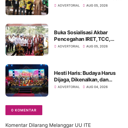
Literasi Keuangan dan
ADVERTORIAL
AUG 05, 2026
Budaya Kelola Sampah dari
Rumah
Buka Sosialisasi Akbar
Pencegahan IRET, TCC,
Perundungan, dan Bahaya
ADVERTORIAL
AUG 05, 2026
Narkoba di Bungo
Hesti Haris: Budaya Harus
Dijaga, Dikenalkan, dan
Diwariskan
ADVERTORIAL
AUG 04, 2026
0 KOMENTAR
Komentar Dilarang Melanggar UU ITE