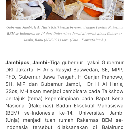
Gubernur Jambi, H Al Haris (kiri) ketika bertemu dengan Panitia Rakernas
BEM se-Indonesia ke-14 dari Universitas Jambi di rumah dinas Gubernur
Jambi, Rabu (8/9/2021) sore. (Foto : KominfoJambi)
Jambipos, Jambi-
Tiga gubernur yakni Gubernur
DKI Jakarta, H Anis Rasyid Baswedan, SE, MPP,
PhD, Gubernur Jawa Tengah, H Ganjar Pranowo,
SH, MIP dan Gubernur Jambi, Dr H Al Haris,
SSos, MH akan menjadi pembicara pada Talkshow
bertajuk (tema) kepemimpinan pada Rapat Kerja
Nasional (Rakernas) Badan Eksekutif Mahasiswa
(BEM) se-Indonesia ke-14. Universitas Jambi
(Unja) menjadi tuan rumah Rakernas BEM se-
Indonesia tersebut dilaksanakan di Balairung