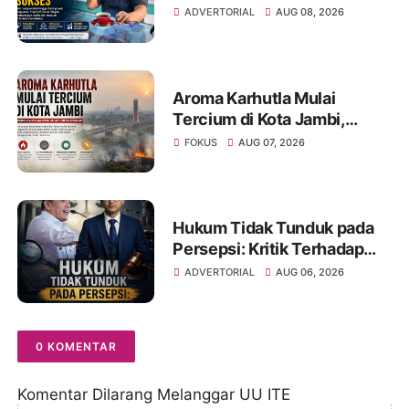
Profesi Jadi Kontraktor
ADVERTORIAL
AUG 08, 2026
Sukses
Aroma Karhutla Mulai
Tercium di Kota Jambi,
Warga Diminta Waspada
FOKUS
AUG 07, 2026
Hadapi Puncak Kemarau
Hukum Tidak Tunduk pada
Persepsi: Kritik Terhadap
Monopoli Kebenaran oleh
ADVERTORIAL
AUG 06, 2026
Media dan Aktivis
0 KOMENTAR
Komentar Dilarang Melanggar UU ITE