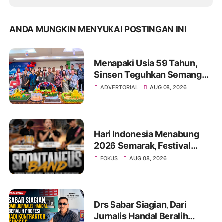
ANDA MUNGKIN MENYUKAI POSTINGAN INI
Menapaki Usia 59 Tahun,
Sinsen Teguhkan Semangat
“Sustainably Growing”
ADVERTORIAL
AUG 08, 2026
Hari Indonesia Menabung
2026 Semarak, Festival
Band Pelajar dan Mahasiswa
FOKUS
AUG 08, 2026
Unjuk Kreativitas di Taman
Banjuran Budayo,
Spontaneus Band Raih Juara
2
Drs Sabar Siagian, Dari
Jurnalis Handal Beralih