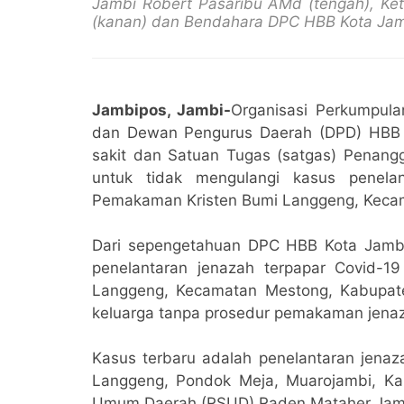
Jambi Robert Pasaribu AMd (tengah), Ke
(kanan) dan Bendahara DPC HBB Kota Jambi
Jambipos, Jambi-
Organisasi Perkumpul
dan Dewan Pengurus Daerah (DPD) HBB P
sakit dan Satuan Tugas (satgas) Penang
untuk tidak mengulangi kasus penela
Pemakaman Kristen Bumi Langgeng, Keca
Dari sepengetahuan DPC HBB Kota Jambi 
penelantaran jenazah terpapar Covid-
Langgeng, Kecamatan Mestong, Kabupat
keluarga tanpa prosedur pemakaman jenaz
Kasus terbaru adalah penelantaran jena
Langgeng, Pondok Meja, Muarojambi, Kam
Umum Daerah (RSUD) Raden Mataher Jam