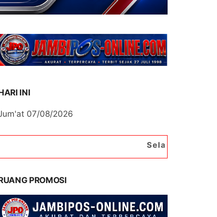
HARI INI
Jum'at 07/08/2026
Selamat Datang di Portal B
RUANG PROMOSI