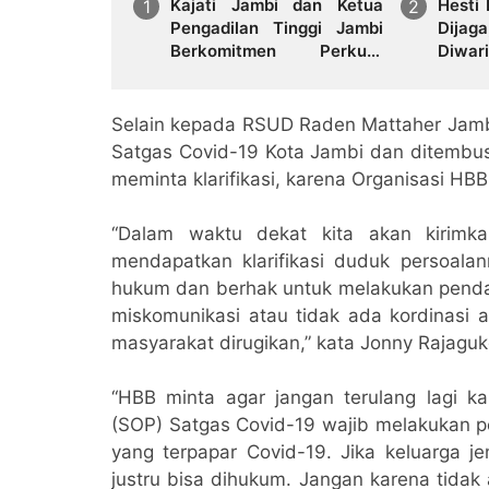
Kajati Jambi dan Ketua
Hesti
Pengadilan Tinggi Jambi
Dijag
Berkomitmen Perkuat
Diwar
Sinergitas Penegakan
Hukum
Selain kepada RSUD Raden Mattaher Jamb
Satgas Covid-19 Kota Jambi dan ditembusk
meminta klarifikasi, karena Organisasi HBB
“Dalam waktu dekat kita akan kirimk
mendapatkan klarifikasi duduk persoala
hukum dan berhak untuk melakukan pend
miskomunikasi atau tidak ada kordinasi 
masyarakat dirugikan,” kata Jonny Rajaguk
“HBB minta agar jangan terulang lagi k
(SOP) Satgas Covid-19 wajib melakukan 
yang terpapar Covid-19. Jika keluarga
justru bisa dihukum. Jangan karena tidak 