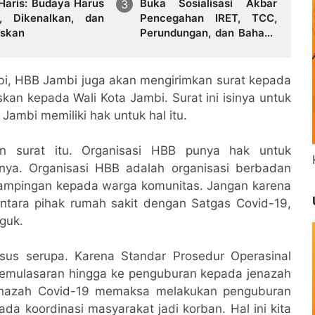
 Haris: Budaya Harus
Buka Sosialisasi Akbar
a, Dikenalkan, dan
Pencegahan IRET, TCC,
iskan
Perundungan, dan Bahaya
Narkoba di Bungo
i, HBB Jambi juga akan mengirimkan surat kepada
an kepada Wali Kota Jambi. Surat ini isinya untuk
 Jambi memiliki hak untuk hal itu.
an surat itu. Organisasi HBB punya hak untuk
nnya. Organisasi HBB adalah organisasi berbadan
ampingan kepada warga komunitas. Jangan karena
antara pihak rumah sakit dengan Satgas Covid-19,
guk.
asus serupa. Karena Standar Prosedur Operasinal
pemulasaran hingga ke penguburan kepada jenazah
 jenazah Covid-19 memaksa melakukan penguburan
ada koordinasi masyarakat jadi korban. Hal ini kita