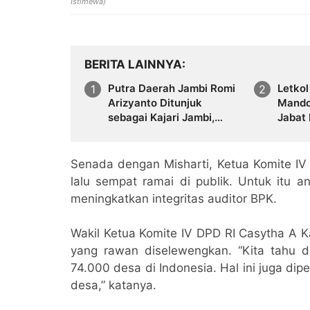
Istimewa)
BERITA LAINNYA
Putra Daerah Jambi Romi
Letko
Arizyanto Ditunjuk
Mando
sebagai Kajari Jambi,
Jabat
Kembali Mengabdi di
02.04
Tanah Kelahiran
Penug
Satga
Senada dengan Misharti, Ketua Komite IV
lalu sempat ramai di publik. Untuk itu a
meningkatkan integritas auditor BPK.
Wakil Ketua Komite IV DPD RI Casytha A
yang rawan diselewengkan. “Kita tahu 
74.000 desa di Indonesia. Hal ini juga di
desa,” katanya.