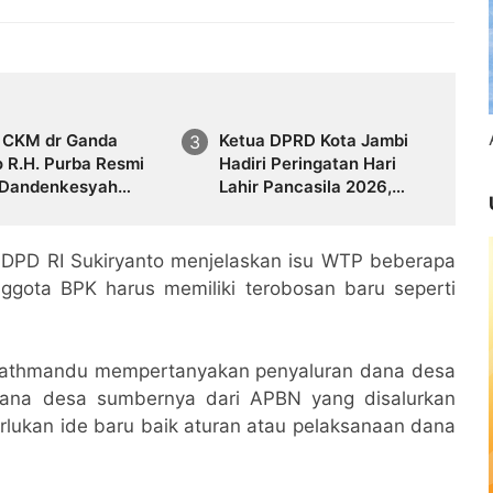
l CKM dr Ganda
Ketua DPRD Kota Jambi
 R.H. Purba Resmi
Hadiri Peringatan Hari
 Dandenkesyah
Lahir Pancasila 2026,
.02 Jambi, Awal
Tegaskan Komitmen
asan Diwarnai Misi
Merawat Persatuan
s ke Mesir
Bangsa
 DPD RI Sukiryanto menjelaskan isu WTP beberapa
nggota BPK harus memiliki terobosan baru seperti
 Kathmandu mempertanyakan penyaluran dana desa
dana desa sumbernya dari APBN yang disalurkan
perlukan ide baru baik aturan atau pelaksanaan dana