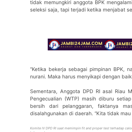
tidak memungkiri anggota BPK mengalami t
seleksi saja, tapi terjadi ketika menjabat
“Ketika bekerja sebagai pimpinan BPK, na
nurani. Maka harus menyikapi dengan baik,”
Sementara, Anggota DPD RI asal Riau Mis
Pengecualian (WTP) masih diburu setia
bersih dari pelanggaran, faktanya m
disalahgunakan di daerah. “Kita tidak mau k
Komite IV DPD RI saat memimpin fit and proper test
terhadap calo