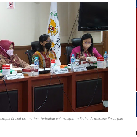
mimpin fit and proper test
terhadap calon anggota Badan Pemeriksa Keuangan