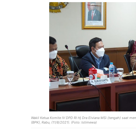
Wakil Ketua Komite IV DPD RI Hj Dra Elviana MSi (tengah) saat me
(BPK), Rabu, (11/8/2021). (Foto: Istimewa)