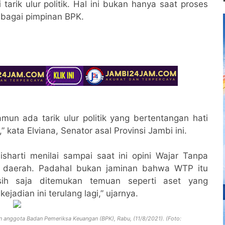
arik ulur politik. Hal ini bukan hanya saat proses
 sebagai pimpinan BPK.
mun ada tarik ulur politik yang bertentangan hati
 kata Elviana, Senator asal Provinsi Jambi ini.
harti menilai sampai saat ini opini Wajar Tanpa
p daerah. Padahal bukan jaminan bahwa WTP itu
asih saja ditemukan temuan seperti aset yang
ejadian ini terulang lagi,” ujarnya.
n anggota Badan Pemeriksa Keuangan (BPK), Rabu, (11/8/2021). (Foto: