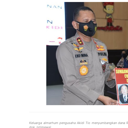
Keluarga almarhum pengusaha Akidi Tio menyumbangkan dana Rp 
dok. Istimewa)