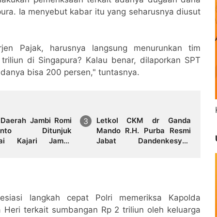
pura. Ia menyebut kabar itu yang seharusnya diusut
rjen Pajak, harusnya langsung menurunkan tim
iliun di Singapura? Kalau benar, dilaporkan SPT
danya bisa 200 persen," tuntasnya.
 Daerah Jambi Romi
Letkol CKM dr Ganda
yanto Ditunjuk
Mando R.H. Purba Resmi
ai Kajari Jambi,
Jabat Dandenkesyah
ali Mengabdi di
02.04.02 Jambi, Awal
 Kelahiran
Penugasan Diwarnai Misi
Satgas ke Mesir
esiasi langkah cepat Polri memeriksa Kapolda
 Heri terkait sumbangan Rp 2 triliun oleh keluarga