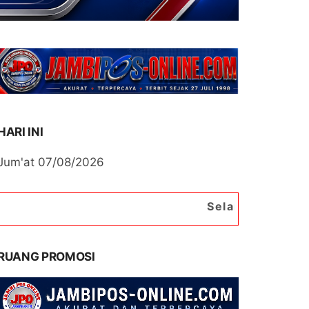
HARI INI
Jum'at 07/08/2026
Selamat Datang di Portal B
RUANG PROMOSI