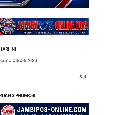
HARI INI
Sabtu 08/08/2026
Selamat Datang di Portal B
RUANG PROMOSI