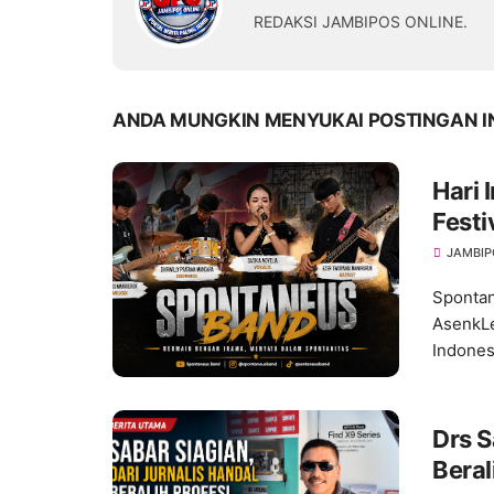
REDAKSI JAMBIPOS ONLINE.
ANDA MUNGKIN MENYUKAI POSTINGAN I
Hari
Festi
Kreat
JAMBIP
Spontan
AsenkLe
Indones
Drs S
Beral