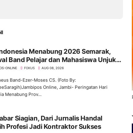
NI
 Indonesia Menabung 2026 Semarak,
val Band Pelajar dan Mahasiswa Unjuk
ivitas di Taman Banjuran Budayo
OS-ONLINE
FOKUS
AUG 08, 2026
eus Band-Ezer-Moses CS. (Foto By:
eSaragih)Jambipos Online, Jambi- Peringatan Hari
ia Menabung Prov...
abar Siagian, Dari Jurnalis Handal
ih Profesi Jadi Kontraktor Sukses