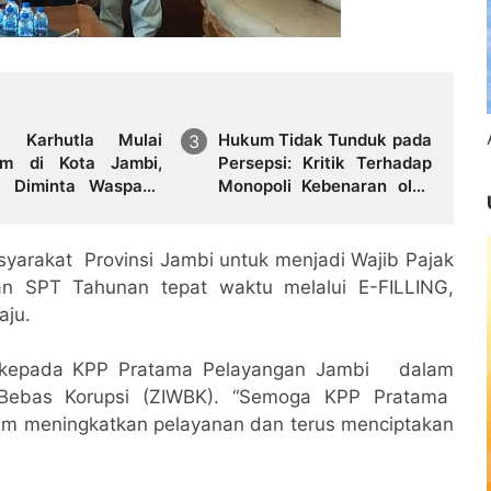
a Karhutla Mulai
Hukum Tidak Tunduk pada
um di Kota Jambi,
Persepsi: Kritik Terhadap
 Diminta Waspada
Monopoli Kebenaran oleh
i Puncak Kemarau
Media dan Aktivis
arakat Provinsi Jambi untuk menjadi Wajib Pajak
n SPT Tahunan tepat waktu melalui E-FILLING,
aju.
 kepada KPP Pratama Pelayangan Jambi dalam
 Bebas Korupsi (ZIWBK). “Semoga KPP Pratama
am meningkatkan pelayanan dan terus menciptakan