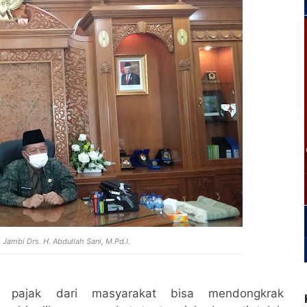
Jambi Drs. H. Abdullah Sani, M.Pd.I.
n pajak dari masyarakat bisa mendongkrak