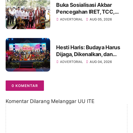
Buka Sosialisasi Akbar
Pencegahan IRET, TCC,
Perundungan, dan Bahaya
ADVERTORIAL
AUG 05, 2026
Narkoba di Bungo
Hesti Haris: Budaya Harus
Dijaga, Dikenalkan, dan
Diwariskan
ADVERTORIAL
AUG 04, 2026
0 KOMENTAR
Komentar Dilarang Melanggar UU ITE