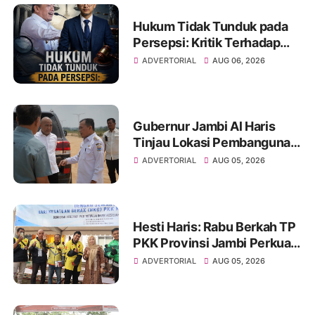
Hukum Tidak Tunduk pada
Persepsi: Kritik Terhadap
Monopoli Kebenaran oleh
ADVERTORIAL
AUG 06, 2026
Media dan Aktivis
Gubernur Jambi Al Haris
Tinjau Lokasi Pembangunan
Sekolah Rakyat dan Lokasi
ADVERTORIAL
AUG 05, 2026
Pembangunan BTN Bungo
Green City
Hesti Haris: Rabu Berkah TP
PKK Provinsi Jambi Perkuat
Literasi Keuangan dan
ADVERTORIAL
AUG 05, 2026
Budaya Kelola Sampah dari
Rumah