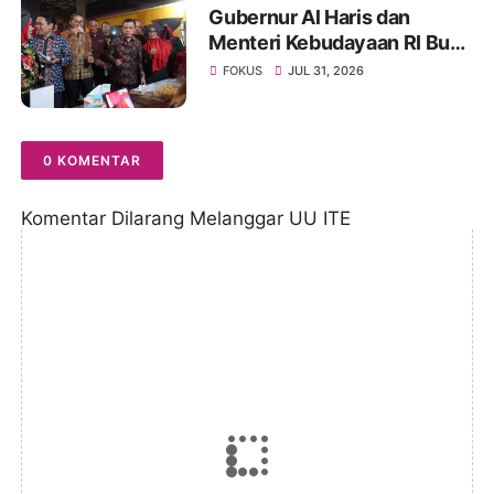
Gubernur Al Haris dan
Menteri Kebudayaan RI Buka
Pusparagam Negeriku "Dari
FOKUS
JUL 31, 2026
Jambi untuk Indonesia",
Perkuat Pelestarian Budaya
dan Dorong Ekonomi Kreatif
0 KOMENTAR
Komentar Dilarang Melanggar UU ITE