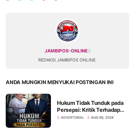
JAMBIPOS-ONLINE
REDAKSI JAMBIPOS ONLINE.
ANDA MUNGKIN MENYUKAI POSTINGAN INI
Hukum Tidak Tunduk pada
Persepsi: Kritik Terhadap
Monopoli Kebenaran oleh
ADVERTORIAL
AUG 06, 2026
Media dan Aktivis