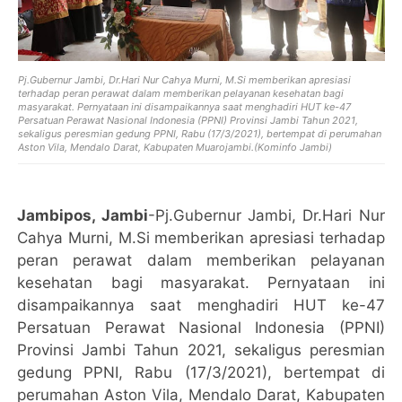
Pj.Gubernur Jambi, Dr.Hari Nur Cahya Murni, M.Si memberikan apresiasi
terhadap peran perawat dalam memberikan pelayanan kesehatan bagi
masyarakat. Pernyataan ini disampaikannya saat menghadiri HUT ke-47
Persatuan Perawat Nasional Indonesia (PPNI) Provinsi Jambi Tahun 2021,
sekaligus peresmian gedung PPNI, Rabu (17/3/2021), bertempat di perumahan
Aston Vila, Mendalo Darat, Kabupaten Muarojambi.(Kominfo Jambi)
Jambipos, Jambi
-Pj.Gubernur Jambi, Dr.Hari Nur
Cahya Murni, M.Si memberikan apresiasi terhadap
peran perawat dalam memberikan pelayanan
kesehatan bagi masyarakat. Pernyataan ini
disampaikannya saat menghadiri HUT ke-47
Persatuan Perawat Nasional Indonesia (PPNI)
Provinsi Jambi Tahun 2021, sekaligus peresmian
gedung PPNI, Rabu (17/3/2021), bertempat di
perumahan Aston Vila, Mendalo Darat, Kabupaten