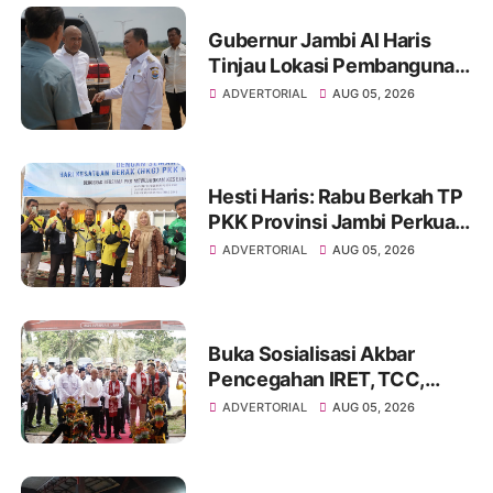
Gubernur Jambi Al Haris
Tinjau Lokasi Pembangunan
Sekolah Rakyat dan Lokasi
ADVERTORIAL
AUG 05, 2026
Pembangunan BTN Bungo
Green City
Hesti Haris: Rabu Berkah TP
PKK Provinsi Jambi Perkuat
Literasi Keuangan dan
ADVERTORIAL
AUG 05, 2026
Budaya Kelola Sampah dari
Rumah
Buka Sosialisasi Akbar
Pencegahan IRET, TCC,
Perundungan, dan Bahaya
ADVERTORIAL
AUG 05, 2026
Narkoba di Bungo