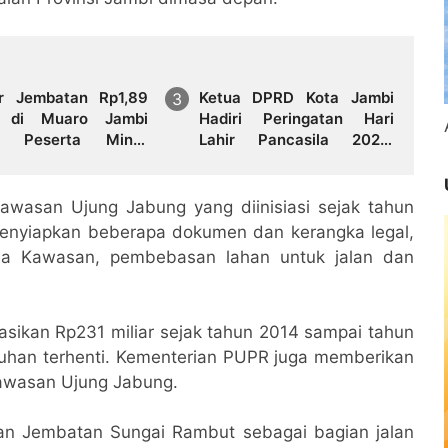
r Jembatan Rp1,89
Ketua DPRD Kota Jambi
r di Muaro Jambi
Hadiri Peringatan Hari
l, Peserta Minta
Lahir Pancasila 2026,
 Buka Hasil Evaluasi
Tegaskan Komitmen
Merawat Persatuan
Bangsa
wasan Ujung Jabung yang diinisiasi sejak tahun
menyiapkan beberapa dokumen dan kerangka legal,
da Kawasan, pembebasan lahan untuk jalan dan
sikan Rp231 miliar sejak tahun 2014 sampai tahun
uhan terhenti. Kementerian PUPR juga memberikan
awasan Ujung Jabung.
n Jembatan Sungai Rambut sebagai bagian jalan