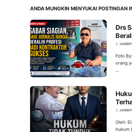
ANDA MUNGKIN MENYUKAI POSTINGAN I
Drs S
Beral
JAMBIP
Foto By
orang y
...
Hukum
Terh
dan A
JAMBIP
Oleh: 
hukum (