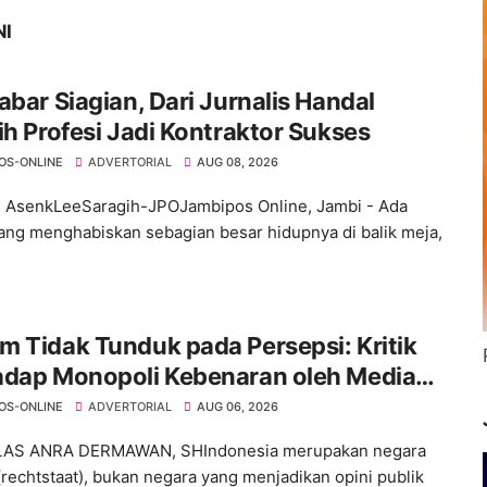
NI
abar Siagian, Dari Jurnalis Handal
ih Profesi Jadi Kontraktor Sukses
OS-ONLINE
ADVERTORIAL
AUG 08, 2026
: AsenkLeeSaragih-JPOJambipos Online, Jambi - Ada
ang menghabiskan sebagian besar hidupnya di balik meja,
 Tidak Tunduk pada Persepsi: Kritik
adap Monopoli Kebenaran oleh Media
ktivis
OS-ONLINE
ADVERTORIAL
AUG 06, 2026
ELAS ANRA DERMAWAN, SHIndonesia merupakan negara
rechtstaat), bukan negara yang menjadikan opini publik