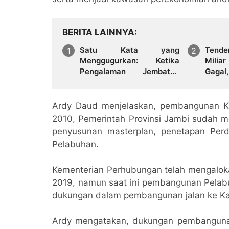
BERITA LAINNYA
Satu Kata yang
Tende
Menggugurkan: Ketika
Milia
Pengalaman Jembatan
Gaga
Dianggap Tak Relevan
UKPBJ
untuk Proyek Jalan di
Bungo
Ardy Daud menjelaskan, pembangunan Ka
2010, Pemerintah Provinsi Jambi sudah 
penyusunan masterplan, penetapan Per
Pelabuhan.
Kementerian Perhubungan telah mengaloka
2019, namun saat ini pembangunan Pelab
dukungan dalam pembangunan jalan ke K
Ardy mengatakan, dukungan pembanguna