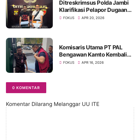
Ditreskrimsus Polda Jambi
Klarifikasi Pelapor Dugaan
Korupsi Proyek IT Bank 9
FOKUS
APR 20, 2026
Jambi
Komisaris Utama PT PAL
Bengawan Kamto Kembali
Ditahan, Status Berubah dari
FOKUS
APR 16, 2026
Tahanan Kota ke Rutan
0 KOMENTAR
Komentar Dilarang Melanggar UU ITE