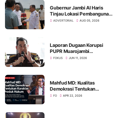
Gubernur Jambi Al Haris
Tinjau Lokasi Pembangunan
Sekolah Rakyat dan Lokasi
ADVERTORIAL
AUG 05, 2026
Pembangunan BTN Bungo
Green City
Laporan Dugaan Korupsi
PUPR Muarojambi
Dilimpahkan, Muncul
FOKUS
JUN 11, 2026
Perdebatan Soal Peran
Kejati dalam Menangani
Aduan Publik
Mahfud MD: Kualitas
Demokrasi Tentukan
Karakter Produk Hukum
FO
APR 22, 2026