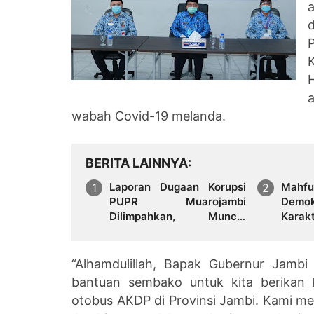
P
wabah Covid-19 melanda.
BERITA LAINNYA
Laporan Dugaan Korupsi
Mahf
PUPR Muarojambi
Demo
Dilimpahkan, Muncul
Karak
Perdebatan Soal Peran
Kejati dalam Menangani
Aduan Publik
“Alhamdulillah, Bapak Gubernur Jamb
bantuan sembako untuk kita berikan 
otobus AKDP di Provinsi Jambi. Kami m