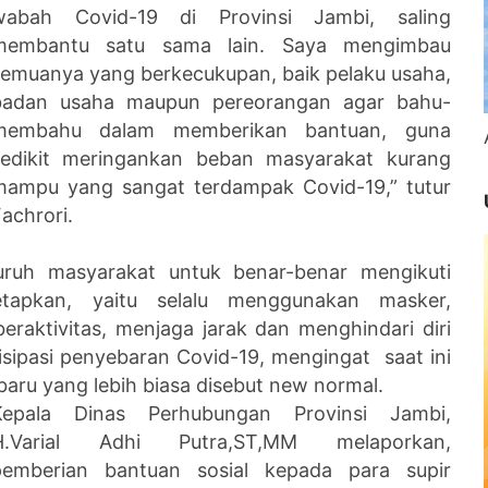
wabah Covid-19 di Provinsi Jambi, saling
membantu satu sama lain. Saya mengimbau
semuanya yang berkecukupan, baik pelaku usaha,
badan usaha maupun pereorangan agar bahu-
membahu dalam memberikan bantuan, guna
sedikit meringankan beban masyarakat kurang
mampu yang sangat terdampak Covid-19,” tutur
achrori.
luruh masyarakat untuk benar-benar mengikuti
etapkan, yaitu selalu menggunakan masker,
raktivitas, menjaga jarak dan menghindari diri
sipasi penyebaran Covid-19, mengingat saat ini
aru yang lebih biasa disebut new normal.
Kepala Dinas Perhubungan Provinsi Jambi,
H.Varial Adhi Putra,ST,MM melaporkan,
pemberian bantuan sosial kepada para supir