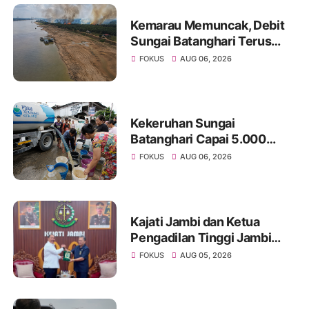
Kemarau Memuncak, Debit
Sungai Batanghari Terus
Menyusut, Jambi Hadapi
FOKUS
AUG 06, 2026
Ancaman Krisis Air Bersih
dan Karhutla
Kekeruhan Sungai
Batanghari Capai 5.000
NTU, Distribusi Air PDAM
FOKUS
AUG 06, 2026
Tirta Mayang di Sejumlah
Wilayah Terganggu
Kajati Jambi dan Ketua
Pengadilan Tinggi Jambi
Berkomitmen Perkuat
FOKUS
AUG 05, 2026
Sinergitas Penegakan
Hukum