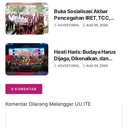
Buka Sosialisasi Akbar
Pencegahan IRET, TCC,
Perundungan, dan Bahaya
ADVERTORIAL
AUG 05, 2026
Narkoba di Bungo
Hesti Haris: Budaya Harus
Dijaga, Dikenalkan, dan
Diwariskan
ADVERTORIAL
AUG 04, 2026
0 KOMENTAR
Komentar Dilarang Melanggar UU ITE