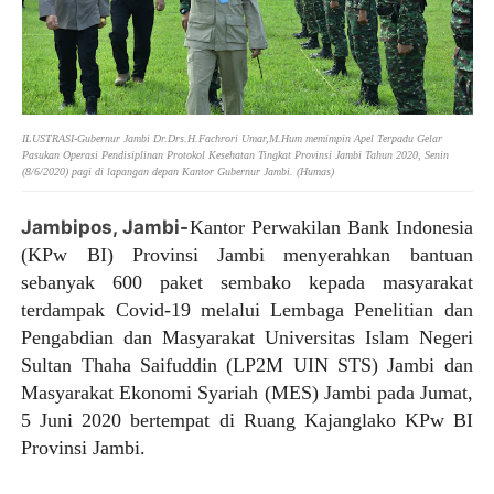
ILUSTRASI-Gubernur Jambi Dr.Drs.H.Fachrori Umar,M.Hum memimpin Apel Terpadu Gelar
Pasukan Operasi Pendisiplinan Protokol Kesehatan Tingkat Provinsi Jambi Tahun 2020, Senin
(8/6/2020) pagi di lapangan depan Kantor Gubernur Jambi. (Humas)
Jambipos, Jambi-
Kantor Perwakilan Bank Indonesia
(KPw BI) Provinsi Jambi menyerahkan bantuan
sebanyak 600 paket sembako kepada masyarakat
terdampak Covid-19 melalui Lembaga Penelitian dan
Pengabdian dan Masyarakat Universitas Islam Negeri
Sultan Thaha Saifuddin (LP2M UIN STS) Jambi dan
Masyarakat Ekonomi Syariah (MES) Jambi pada Jumat,
5 Juni 2020 bertempat di Ruang Kajanglako KPw BI
Provinsi Jambi.