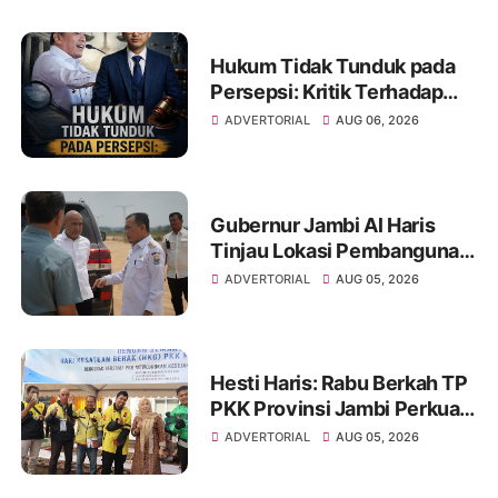
Hukum Tidak Tunduk pada
Persepsi: Kritik Terhadap
Monopoli Kebenaran oleh
ADVERTORIAL
AUG 06, 2026
Media dan Aktivis
Gubernur Jambi Al Haris
Tinjau Lokasi Pembangunan
Sekolah Rakyat dan Lokasi
ADVERTORIAL
AUG 05, 2026
Pembangunan BTN Bungo
Green City
Hesti Haris: Rabu Berkah TP
PKK Provinsi Jambi Perkuat
Literasi Keuangan dan
ADVERTORIAL
AUG 05, 2026
Budaya Kelola Sampah dari
Rumah