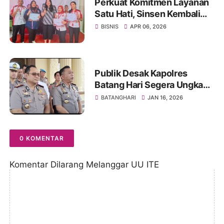
Perkuat Komitmen Layanan
Satu Hati, Sinsen Kembali
Gelar KLHR Jambi 2026
BISNIS
APR 06, 2026
Publik Desak Kapolres
Batang Hari Segera Ungkap
Pembunuhan Pasutri
BATANGHARI
JAN 16, 2026
Erlances Pakpahan–Eva
Sibatuara di Bungku
Batanghari
0 KOMENTAR
Komentar Dilarang Melanggar UU ITE