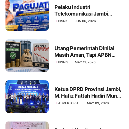
Pelaku Industri
Telekomunikasi Jambi
Inisiasi PAGUJATI, Dorong
BISNIS
JUN 06, 2026
Kolaborasi Percepat
Transformasi Digital Daerah
Utang Pemerintah Dinilai
Masih Aman, Tapi APBN
Mulai Kehilangan Kelenturan
BISNIS
MAY 11, 2026
Ketua DPRD Provinsi Jambi,
M. Hafiz Fattah Hadiri Munas
HIPMI ke-18, Dorong
ADVERTORIAL
MAY 09, 2026
Pengusaha Muda Jambi
Berjaya