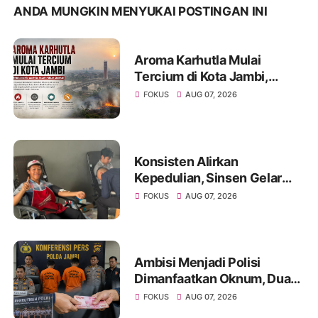
ANDA MUNGKIN MENYUKAI POSTINGAN INI
Aroma Karhutla Mulai
Tercium di Kota Jambi,
Warga Diminta Waspada
FOKUS
AUG 07, 2026
Hadapi Puncak Kemarau
Konsisten Alirkan
Kepedulian, Sinsen Gelar
Donor Darah ke-23 dalam
FOKUS
AUG 07, 2026
Perayaan Anniversary
Sinsen
Ambisi Menjadi Polisi
Dimanfaatkan Oknum, Dua
Anggota Polda Jambi Diduga
FOKUS
AUG 07, 2026
Tipu Calon Bintara dengan