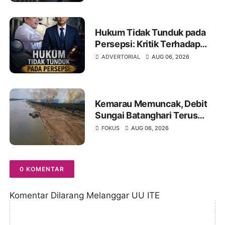
Janji Kelulusan
Hukum Tidak Tunduk pada
Persepsi: Kritik Terhadap
Monopoli Kebenaran oleh
ADVERTORIAL
AUG 06, 2026
Media dan Aktivis
Kemarau Memuncak, Debit
Sungai Batanghari Terus
Menyusut, Jambi Hadapi
FOKUS
AUG 06, 2026
Ancaman Krisis Air Bersih
dan Karhutla
0 KOMENTAR
Komentar Dilarang Melanggar UU ITE